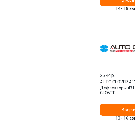
В корз
14 - 18 а
25.44 p.
AUTO CLOVER
·
43
Дефлекторы 431
CLOVER
В корз
13 - 16 а