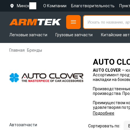
Минск
О Компании
Благотворительность
Пунк
Легковые запчасти
Грузовые запчасти
Китайские авт
Главная
Бренды
AUTO CL
AUTO CLOVER
— ю
Ассортимент проду
накладки на боков
Производственные 
производства. Пр
Преимуществом ко
удовлетворяя потр
Подробнее
Автозапчасти
Сортировать по: