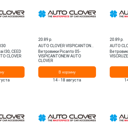
20.89 p.
20.89 p.
I30
AUTO CLOVER
·
VISPICANTONEW
AUTO CL
i I30, CEED
Ветровики Picanto 05-
Ветровики
AUTO CLOVER
VISPICANTONEW AUTO
VISCRUZ
CLOVER
ину
В корзину
вгуста
14 - 18 августа
1