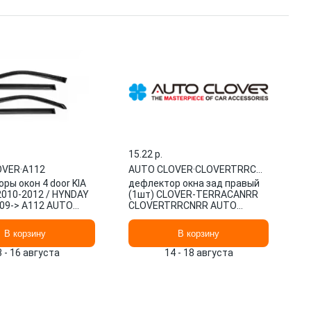
15.22 p.
OVER
·
A112
AUTO CLOVER
·
CLOVERTRRCNRR
ры окон 4 door KIA
дефлектор окна зад правый
D 2010-2012 / HYNDAY
(1шт) CLOVER-TERRACANRR
09-> A112 AUTO
CLOVERTRRCNRR AUTO
CLOVER
В корзину
В корзину
3 - 16 августа
14 - 18 августа