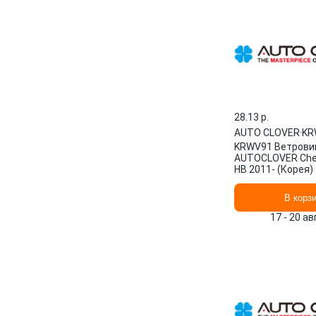
28.13 p.
AUTO CLOVER
·
KR
KRWV91 Ветрови
AUTOCLOVER Chev
HB 2011- (Корея)
В корз
17 - 20 а