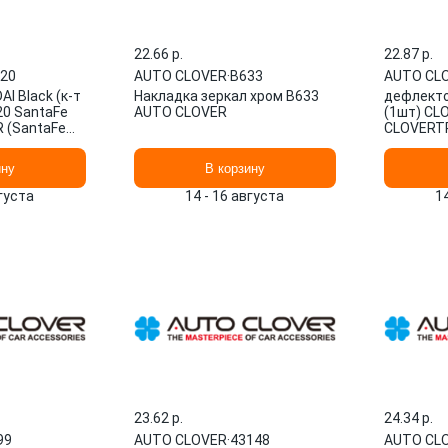
22.66 p.
22.87 p.
20
AUTO CLOVER
·
B633
AUTO CL
I Black (к-т
Накладка зеркал хром B633
дефлекто
20 SantaFe
AUTO CLOVER
(1шт) CL
 (SantaFe
CLOVERT
CLOVER
ину
В корзину
вгуста
14 - 16 августа
1
23.62 p.
24.34 p.
99
AUTO CLOVER
·
43148
AUTO CL