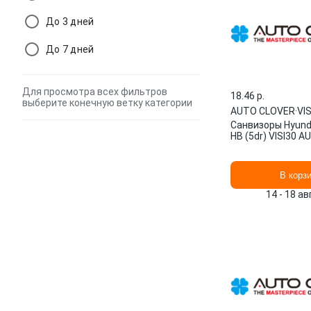
До 3 дней
До 7 дней
Для просмотра всех фильтров
18.46 p.
выберите конечную ветку категории
AUTO CLOVER
·
VIS
Санвизоры Hyunda
HB (5dr) VISI30 
В корз
14 - 18 а