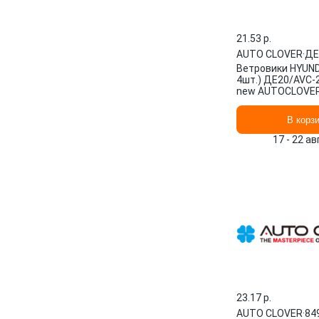
21.53 p.
AUTO CLOVER
·
ДЕ
Ветровики HYUNDA
4шт.) ДЕ20/AVC-
new AUTOCLOVER
new ) xx
В корз
17 - 22 а
23.17 p.
AUTO CLOVER
·
84