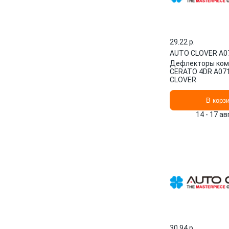
29.22 p.
AUTO CLOVER
·
A0
Дефлекторы ком
CERATO 4DR A07
CLOVER
В корз
14 - 17 а
30.94 p.