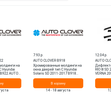
7.93 p.
12.04 p.
22
AUTO CLOVER
·
B918
AUTO CL
молдинги на
Хромированные молдинги на
Дефлекто
С Hyundai
окна дверей тип С Hyundai
RIO III S
- B922 AUTO
Solaris SD 2011-2017 B918
VERNA 20
AUTO CLOVER
CLOVER
ину
В корзину
вгуста
14 - 18 августа
1