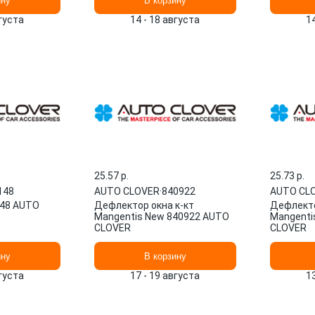
ину
В корзину
вгуста
14 - 18 августа
1
25.57 p.
25.73 p.
148
AUTO CLOVER
·
840922
AUTO CL
48 AUTO
Дефлектор окна к-кт
Дефлекто
Mangentis New 840922 AUTO
Mangenti
CLOVER
CLOVER
ину
В корзину
вгуста
17 - 19 августа
1