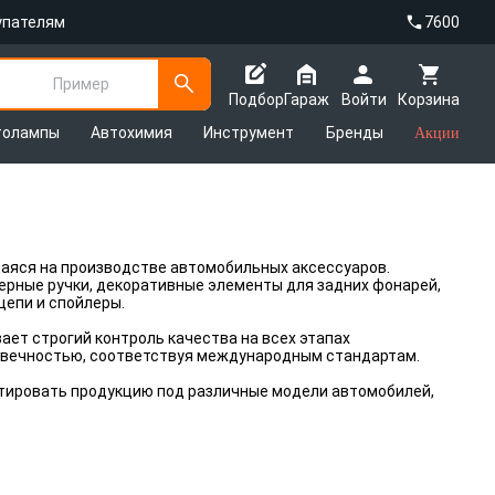
упателям
7600
Пример
Подбор
Гараж
Войти
Корзина
толампы
Автохимия
Инструмент
Бренды
Акции
щаяся на производстве автомобильных аксессуаров.
ерные ручки, декоративные элементы для задних фонарей,
цепи и спойлеры.
ет строгий контроль качества на всех этапах
овечностью, соответствуя международным стандартам.
тировать продукцию под различные модели автомобилей,