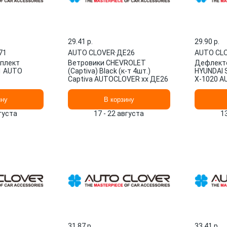
29.41 p.
29.90 p.
71
AUTO CLOVER
·
ДЕ26
AUTO CL
плект
Ветровики CHEVROLET
Дефлекто
1 AUTO
(Captiva) Black (к-т 4шт.)
HYUNDAI 
Captiva AUTOCLOVER xx ДЕ26
Х-1020 A
ину
В корзину
вгуста
17 - 22 августа
1
31.87 p.
33.41 p.