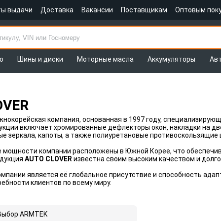
ты выдачи
Доставка
Вакансии
Поставщикам
Оптовым пок
о
Шины и диски
Моторные масла
Аккумуляторы
Ав
OVER
жнокорейская компания, основанная в 1997 году, специализирую
кции включает хромированные дефлекторы окон, накладки на дв
ые зеркала, капоты, а также полиуретановые противоскользящие 
мощности компании расположены в Южной Корее, что обеспечива
одукция
AUTO CLOVER
известна своим высоким качеством и долг
мпании является её глобальное присутствие и способность адап
ебности клиентов по всему миру.
Выбор ARMTEK