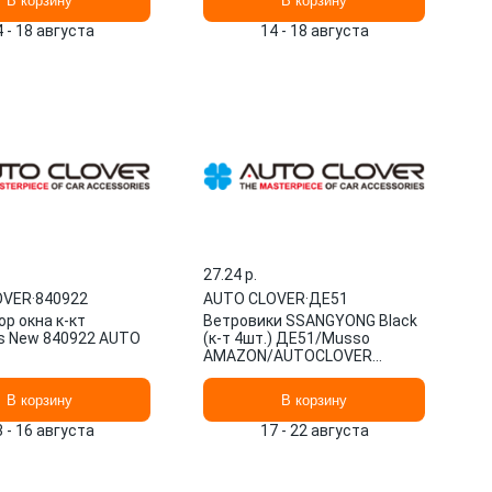
В корзину
В корзину
4 - 18 августа
14 - 18 августа
27.24 p.
OVER
·
840922
AUTO CLOVER
·
ДЕ51
р окна к-кт
Ветровики SSANGYONG Black
s New 840922 AUTO
(к-т 4шт.) ДЕ51/Musso
AMAZON/AUTOCLOVER
КОРЕЯ, РЕСПУБЛИКА xxx
В корзину
В корзину
3 - 16 августа
17 - 22 августа