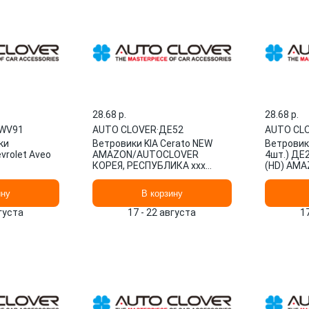
28.68 p.
28.68 p.
WV91
AUTO CLOVER
·
ДЕ52
AUTO CL
ки
Ветровики KIA Cerato NEW
Ветровики
rolet Aveo
AMAZON/AUTOCLOVER
4шт.) ДЕ2
КОРЕЯ, РЕСПУБЛИКА xxx
(HD) AMA
ДЕ52
CLOVER
ину
В корзину
вгуста
17 - 22 августа
1