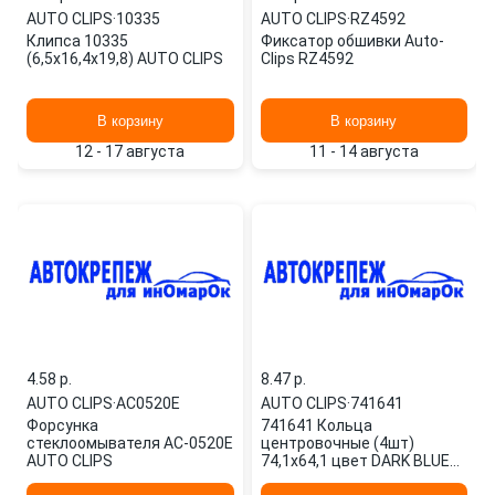
AUTO CLIPS
·
10335
AUTO CLIPS
·
RZ4592
Клипса 10335
Фиксатор обшивки Auto-
(6,5x16,4x19,8) AUTO CLIPS
Clips RZ4592
В корзину
В корзину
12 - 17 августа
11 - 14 августа
4.58 p.
8.47 p.
AUTO CLIPS
·
AC0520E
AUTO CLIPS
·
741641
Форсунка
741641 Кольца
стеклоомывателя AC-0520E
центровочные (4шт)
AUTO CLIPS
74,1х64,1 цвет DARK BLUE
высококачественный