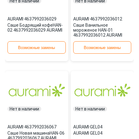
Нет в наличии
Нет в наличии
AURAMI
·
4637992036029
AURAMI
·
4637992036012
Саше Бодрящий кофеHAN-
Саше Ванильное
02 4637992036029 AURAMI
мороженое HAN-01
4637992036012 AURAMI
Возможные замены
Возможные замены
Нет в наличии
Нет в наличии
AURAMI
·
4637992036067
AURAMI
·
GEL04
Саше Новая машинаHAN-06
AURAMI GEL04
4637992036067 AURAMI