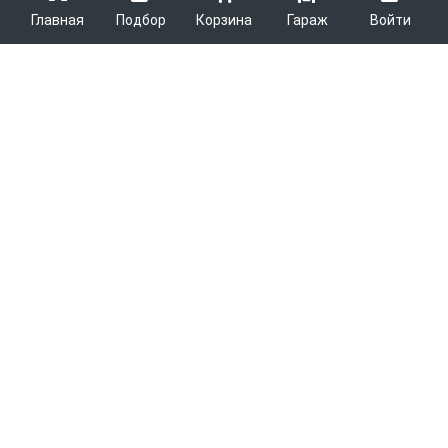
Главная
Подбор
Корзина
Гараж
Войти
ARMTEK
О Компании
Покупателям
Контакты
Как сделать заказ
Партнерам
Новости
Доставка
Поставщикам
Каталоги
Вакансии
Способы оплаты
Арендодателям
Легковые запчасти
7600
Благотворительность
Возврат
Услуги логистики
Грузовые запчасти