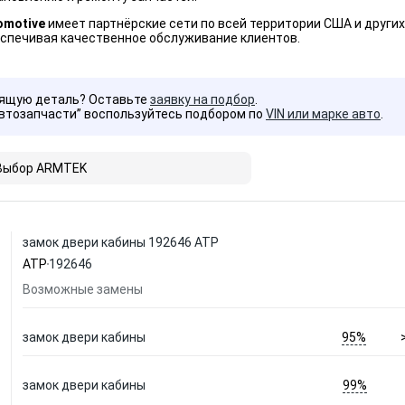
omotive
имеет партнёрские сети по всей территории США и других
еспечивая качественное обслуживание клиентов.
дящую деталь? Оставьте
заявку на подбор
.
Автозапчасти” воспользуйтесь подбором по
VIN или марке авто
.
Выбор ARMTEK
замок двери кабины 192646 ATP
ATP
192646
Возможные замены
95%
замок двери кабины
99%
замок двери кабины