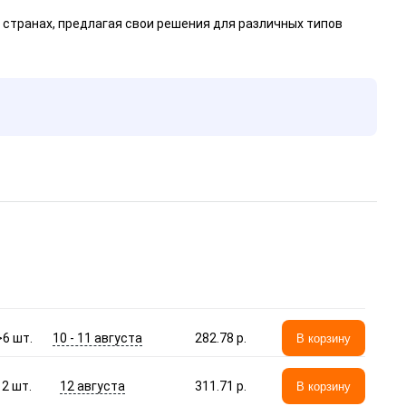
 странах, предлагая свои решения для различных типов
10 - 11 августа
>6
шт.
282.78 p.
В корзину
12 августа
2
шт.
311.71 p.
В корзину