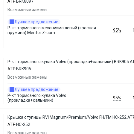
ATP
BRK6097
Возможные замены
Лучшее предложение
Р-кт тормозного механизма левый (красная
95%
пружина) Meritor Z-cam
Р-кт тормозного кулака Volvo (прокладка+сальники) BRK905 A
ATP
BRK905
Возможные замены
Лучшее предложение
Р-кт тормозного кулака Volvo
95%
(прокладка+сальники)
Крышка ступицы RVI Magnum/Premium/Volvo FH/FM HC-252 AT
ATP
HC-252
Возможные замены