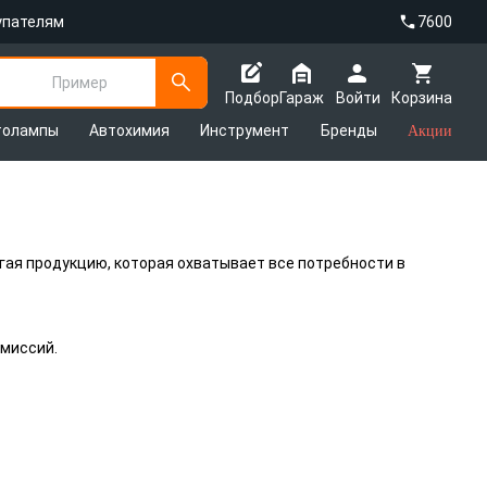
упателям
7600
Пример
Подбор
Гараж
Войти
Корзина
толампы
Автохимия
Инструмент
Бренды
Акции
гая продукцию, которая охватывает все потребности в
смиссий.