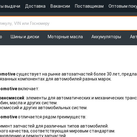
ты выдачи
Доставка
Вакансии
Поставщикам
Оптовым пок
о
Шины и диски
Моторные масла
Аккумуляторы
Ав
omotive
существует на рынке автозапчастей более 30 лет, предла
язанных компонентах для автомобилей разных марок.
tomotive
включает:
рансмиссий
: элементы для автоматических и механических тран
абин, масла и других систем.
ансмиссий и других автомобильных систем.
tomotive
отличается рядом преимуществ:
имент запчастей для различных типов автомобилей.
кого качества, соответствующая мировым стандартам.
ановлению и ремонту запчастей.