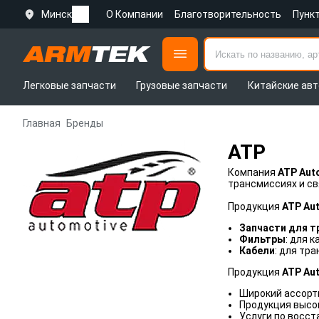
Минск
О Компании
Благотворительность
Пунк
Легковые запчасти
Грузовые запчасти
Китайские авт
Главная
Бренды
ATP
Компания
ATP Aut
трансмиссиях и св
Продукция
ATP Au
Запчасти для т
Фильтры
: для к
Кабели
: для тр
Продукция
ATP Au
Широкий ассорт
Продукция высо
Услуги по восст