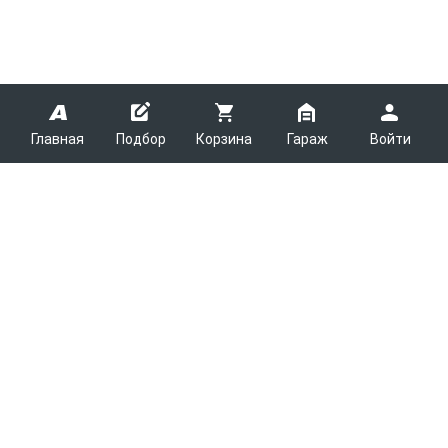
Главная
Подбор
Корзина
Гараж
Войти
ARMTEK
О Компании
Покупателям
Контакты
Как сделать заказ
Партнерам
Новости