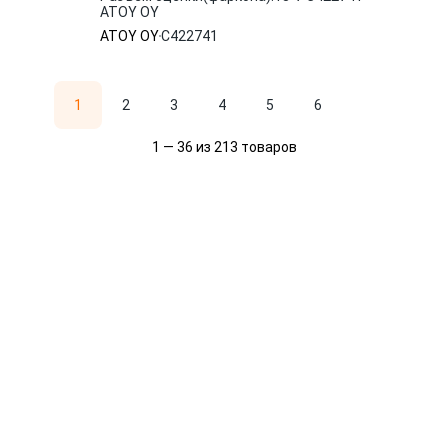
ATOY OY
ATOY OY
C422741
1
2
3
4
5
6
1 — 36 из 213 товаров