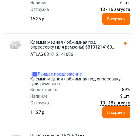
Наличие
6 шт.
13 - 16 августа
Отгрузка
15.35 p.
В корзину
Клемма медная / обжимная под
опрессовку (для ремзоны) 681012141606
ATLAS
ATLAS
681012141606
Лучшее предложение
Клемма медная / обжимная под опрессовку
(для ремзоны)
89%
Вероятность
Наличие
9 шт.
13 - 18 августа
Отгрузка
11.27 p.
В корзину
Шайба медная 15/20/2 мм