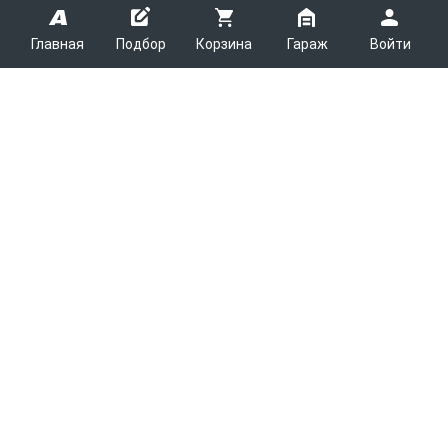
Главная
Подбор
Корзина
Гараж
Войти
ARMTEK
О Компании
Покупателям
Контакты
Как сделать заказ
Партнерам
Новости
Доставка
Поставщикам
Каталоги
Вакансии
Способы оплаты
Арендодателям
Легковые запчасти
7600
Благотворительность
Возврат