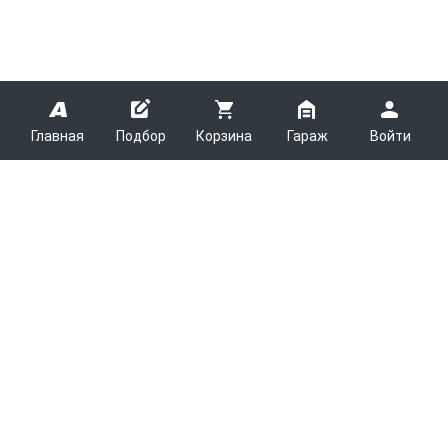
Главная
Подбор
Корзина
Гараж
Войти
ARMTEK
О Компании
Покупателям
Контакты
Как сделать заказ
Партнерам
Новости