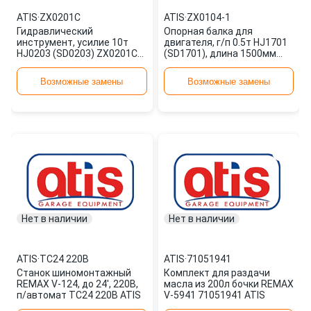
ATIS
·
ZX0201C
ATIS
·
ZX0104-1
Гидравлический
Опорная балка для
инструмент, усилие 10т
двигателя, г/п 0.5т HJ1701
HJ0203 (SD0203) ZX0201C
(SD1701), длина 1500мм
ATIS
ZX0104-1 ATIS
Возможные замены
Возможные замены
Нет в наличии
Нет в наличии
ATIS
·
TC24 220В
ATIS
·
71051941
Станок шиномонтажный
Комплект для раздачи
REMAX V-124, до 24', 220В,
масла из 200л бочки REMAX
п/автомат TC24 220В ATIS
V-5941 71051941 ATIS