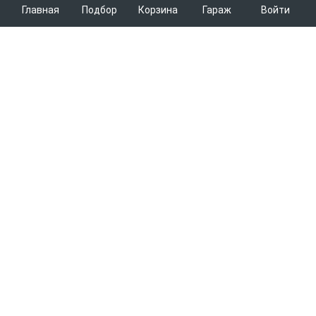
Главная
Подбор
Корзина
Гараж
Войти
ARMTEK
О Компании
Покупателям
Контакты
Как сделать заказ
Партнерам
Новости
Доставка
Поставщикам
Каталоги
Вакансии
Способы оплаты
Арендодателям
Легковые запчасти
7600
Благотворительность
Возврат
Услуги логистики
Грузовые запчасти
Пункты выдачи