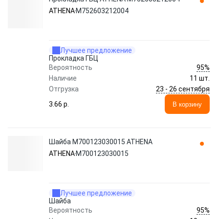
ATHENA
M752603212004
Лучшее предложение
Прокладка ГБЦ
95%
Вероятность
Наличие
11 шт.
23 - 26 сентября
Отгрузка
3.66 p.
В корзину
Шайба M700123030015 ATHENA
ATHENA
M700123030015
Лучшее предложение
Шайба
95%
Вероятность