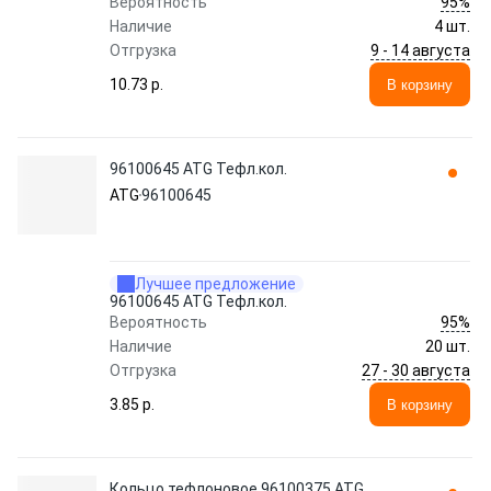
95%
Вероятность
Наличие
4 шт.
9 - 14 августа
Отгрузка
10.73 p.
В корзину
96100645 ATG Тефл.кол.
ATG
96100645
Лучшее предложение
96100645 ATG Тефл.кол.
95%
Вероятность
Наличие
20 шт.
27 - 30 августа
Отгрузка
3.85 p.
В корзину
Кольцо тефлоновое 96100375 ATG