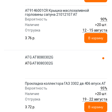
AT9146001CR Крышка маслозаливной
горловины сапуна 21012107 АТ
90%
Вероятность
Наличие
>20 шт.
12 - 15 августа
Отгрузка
3.76 p.
В корзину
ATG AT8080302G
ATG
AT8080302G
Прокладка коллектора ГАЗ 3302 дв.406 впуск АТ
95%
Вероятность
Наличие
>20 шт.
19 - 22 августа
Отгрузка
3.72 p.
В корзину