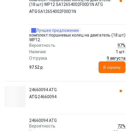
(18 шт) WP12 SA12654002F00D1N ATG
ATG
SA12654002F00D1N
Лучшее предложение
комплект поршневых колец на двигатель (18 шт)
WP12
97%
Вероятность
Наличие
1 шт.
9 августа
Отгрузка
97.52 p.
В корзину
24660094 ATG
ATG
24660094
24660094 ATG
72%
Вероятность