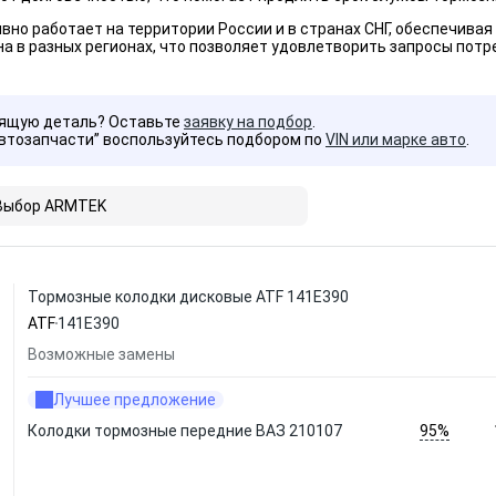
вно работает на территории России и в странах СНГ, обеспечив
а в разных регионах, что позволяет удовлетворить запросы потр
дящую деталь? Оставьте
заявку на подбор
.
Автозапчасти” воспользуйтесь подбором по
VIN или марке авто
.
Выбор ARMTEK
Тормозные колодки дисковые ATF 141E390
ATF
141E390
Возможные замены
Лучшее предложение
95%
Колодки тормозные передние ВАЗ 210107