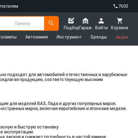
упателям
7600
Пример
Подбор
Гараж
Войти
Корзина
толампы
Автохимия
Инструмент
Бренды
Акции
ьно подходят для автомобилей отечественных и зарубежных
 предлагая продукцию, соответствующую высоким
ящие для моделей ВАЗ, Лада и других популярных марок.
ностранных марок, включая европейские и японские модели.
асную и быструю остановку.
я эксплуатации.
х дисков и снижает потребность в частой замене.