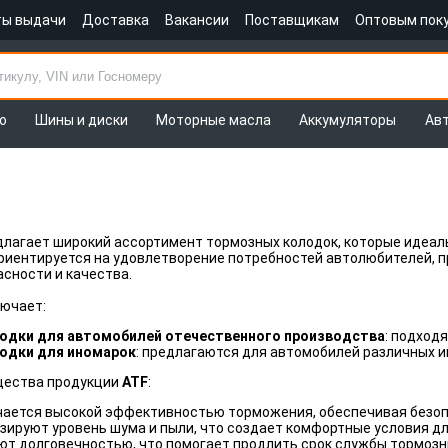
ты выдачи
Доставка
Вакансии
Поставщикам
Оптовым пок
о
Шины и диски
Моторные масла
Аккумуляторы
Ав
лагает широкий ассортимент тормозных колодок, которые идеал
ориентируется на удовлетворение потребностей автолюбителей,
сности и качества.
ючает:
одки для автомобилей отечественного производства
: подход
одки для иномарок
: предлагаются для автомобилей различных и
щества продукции
ATF
:
чается высокой эффективностью торможения, обеспечивая безоп
ируют уровень шума и пыли, что создает комфортные условия дл
т долговечностью, что помогает продлить срок службы тормозны