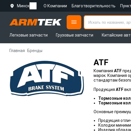
Минск
О Компании
Благотворительность
Пунк
Легковые запчасти
Грузовые запчасти
Китайские авт
Главная
Бренды
ATF
Компания
ATF
пред
марок. Компания 
стандартам безопа
Продукция
ATF
вкл
Тормозные кол
Тормозные кол
Основные преиму
Продукция отли
Колодки минимиз
Изделия обладаю