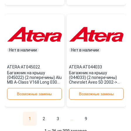
Нет в наличии
Нет в наличии
ATERA
·
AT045022
ATERA
·
AT044033
Багажник на крышу
Багажник на крышу
(045022) (2 поперечины) Alu
(044033) (2 поперечины)
MB A-Class V168 Long 0301-
Chevrolet Aveo 5D 2002->
> AT045022 ATERA
AT044033 ATERA
Возможные замены
Возможные замены
1
2
3
...
9