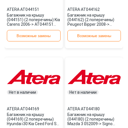
ATERA
·
AT044151
ATERA
·
AT044162
Багажник на крышу
Багажник на крышу
(044151) (2 поперечины) Kia
(044162) (2 поперечины)
Carens 2006-> AT044151
Peugeot Bipper 2008->
ATERA
AT044162 ATERA
Возможные замены
Возможные замены
Нет в наличии
Нет в наличии
ATERA
·
AT044169
ATERA
·
AT044180
Багажник на крышу
Багажник на крышу
(044169) (2 поперечины)
(044180) (2 поперечины)
Hyundai i30 Kia Ceed Ford S-
Mazda 3 052009-> Signo