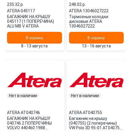
235.32 p.
248.02 p.
ATERA
·
045117
ATERA
·
13046027222
БАГАЖНИК НА КРЫШУ
Тормозные колодки
045117 (1 ПОПЕРЕЧИНА)
дисковые ATERA
ALU MB V ATERA
13046027222
В корзину
В корзину
8 - 13 августа
13 - 16 августа
Нет в наличии
Нет в наличии
ATERA
·
AT040746
ATERA
·
AT040755
БАГАЖНИК НА КРЫШУ
Багажник на крышу
040746 2 ПОПЕРЕЧИНЫ
(040755) (2 поперечины)
VOLVO 440460 1988
VW Polo 3D 95-01 AT040755