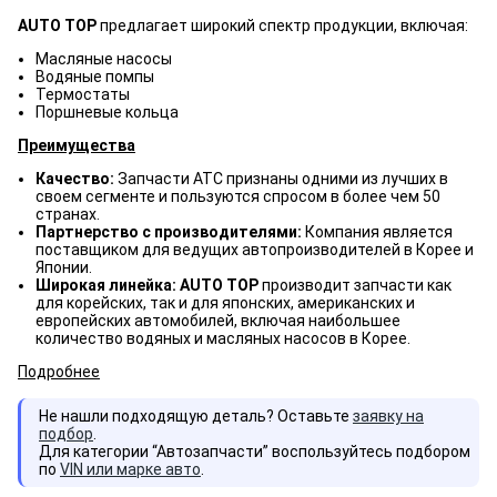
AUTO TOP
предлагает широкий спектр продукции, включая:
Масляные насосы
Водяные помпы
Термостаты
Поршневые кольца
Преимущества
Качество:
Запчасти ATC признаны одними из лучших в
своем сегменте и пользуются спросом в более чем 50
странах.
Партнерство с производителями:
Компания является
поставщиком для ведущих автопроизводителей в Корее и
Японии.
Широкая линейка: AUTO TOP
производит запчасти как
для корейских, так и для японских, американских и
европейских автомобилей, включая наибольшее
количество водяных и масляных насосов в Корее.
Подробнее
Не нашли подходящую деталь? Оставьте
заявку на
подбор
.
Для категории “Автозапчасти” воспользуйтесь подбором
по
VIN или марке авто
.