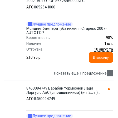
2007- AUTOTOP 865254H000 ATC
ATC
865254H000
Лучшее предложение
Молдинг бампера губа нижняя Старекс 2007-
AUTOTOP
98%
Вероятность
Наличие
1 шт.
10 августа
Отгрузка
210.95 p.
В корзину
Показать еще 1 предложение
8450094749 Барабан тормозной Лада
Ларгус с АБС (с подшипником) (к-т 2шт.)
(AVT) /8450094749,43200204 ATC
ATC
8450094749
Лучшее предложение