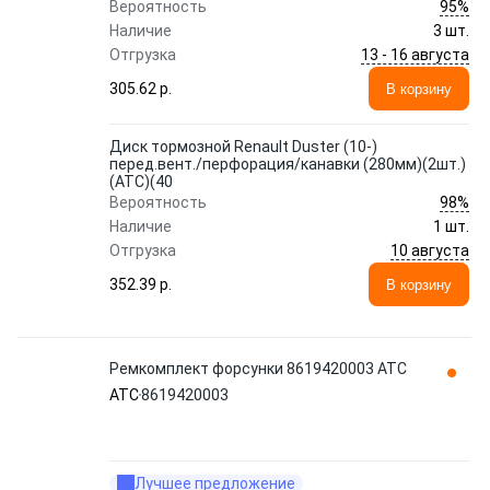
95%
Вероятность
Наличие
3 шт.
13 - 16 августа
Отгрузка
305.62 p.
В корзину
Диск тормозной Renault Duster (10-)
перед.вент./перфорация/канавки (280мм)(2шт.)
(АТС)(40
98%
Вероятность
Наличие
1 шт.
10 августа
Отгрузка
352.39 p.
В корзину
Ремкомплект форсунки 8619420003 ATC
ATC
8619420003
Лучшее предложение