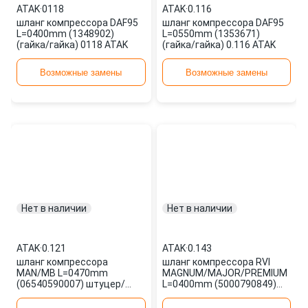
ATAK
·
0118
ATAK
·
0.116
шланг компрессора DAF95
шланг компрессора DAF95
L=0400mm (1348902)
L=0550mm (1353671)
(гайка/гайка) 0118 ATAK
(гайка/гайка) 0.116 ATAK
Возможные замены
Возможные замены
Нет в наличии
Нет в наличии
ATAK
·
0.121
ATAK
·
0.143
шланг компрессора
шланг компрессора RVI
MAN/MB L=0470mm
MAGNUM/MAJOR/PREMIUM
(06540590007) штуцер/
L=0400mm (5000790849)
штуцер M22/M22 (мет.
штуцер/штуцер (мет.
оплетка) B12 DDX400 0.121
оплетка) 0.143 ATAK