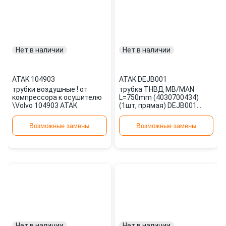
Нет в наличии
Нет в наличии
ATAK
·
104903
ATAK
·
DEJB001
трубки воздушные ! от
трубка ТНВД MB/MAN
компрессора к осушителю
L=750mm (4030700434)
\Volvo 104903 ATAK
(1шт, прямая) DEJB001
ATAK
Возможные замены
Возможные замены
Нет в наличии
Нет в наличии