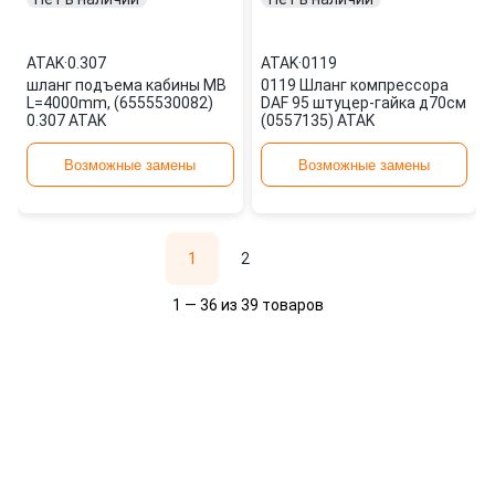
ATAK
·
0.307
ATAK
·
0119
шланг подъема кабины MB
0119 Шланг компрессора
L=4000mm, (6555530082)
DAF 95 штуцер-гайка д70см
0.307 ATAK
(0557135) ATAK
Возможные замены
Возможные замены
1
2
1 — 36 из 39 товаров