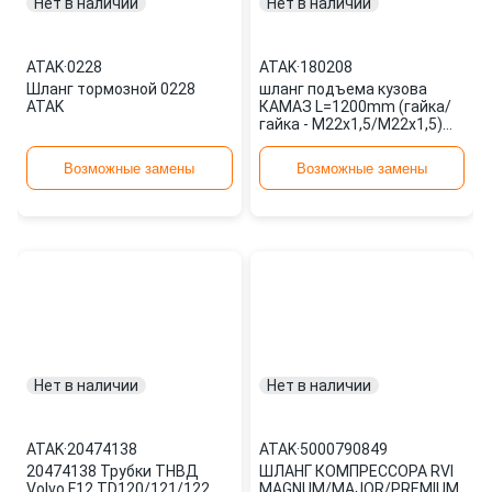
Нет в наличии
Нет в наличии
ATAK
·
0228
ATAK
·
180208
Шланг тормозной 0228
шланг подъема кузова
ATAK
КАМАЗ L=1200mm (гайка/
гайка - M22x1,5/M22x1,5)
(6520-8609090-01) 180208
ATAK
Возможные замены
Возможные замены
Нет в наличии
Нет в наличии
ATAK
·
20474138
ATAK
·
5000790849
20474138 Трубки ТНВД
ШЛАНГ КОМПРЕССОРА RVI
Volvo F12 TD120/121/122
MAGNUM/MAJOR/PREMIUM