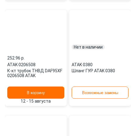
Нет в наличии
252.96 p.
ATAK
·
0206508
ATAK
·
0380
К-кт трубок ТНВД DAF95XF
Шланг ГУР ATAK 0380
0206508 ATAK
В корзину
Возможные замены
12 - 15 августа