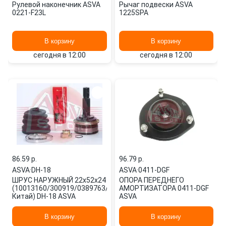
Рулевой наконечник ASVA
Рычаг подвески ASVA
0221-F23L
1225SPA
В корзину
В корзину
сегодня в 12:00
сегодня в 12:00
86.59 p.
96.79 p.
ASVA
·
DH-18
ASVA
·
0411-DGF
ШРУС НАРУЖНЫЙ 22x52x24
ОПОРА ПЕРЕДНЕГО
(10013160/300919/0389763/10,
АМОРТИЗАТОРА 0411-DGF
Китай) DH-18 ASVA
ASVA
В корзину
В корзину