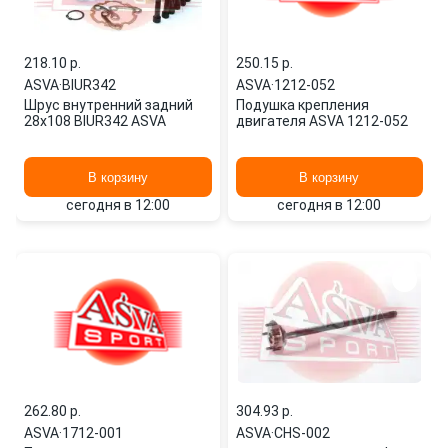
218.10 p.
250.15 p.
ASVA
·
BIUR342
ASVA
·
1212-052
Шрус внутренний задний
Подушка крепления
28x108 BIUR342 ASVA
двигателя ASVA 1212-052
В корзину
В корзину
сегодня в 12:00
сегодня в 12:00
262.80 p.
304.93 p.
ASVA
·
1712-001
ASVA
·
CHS-002