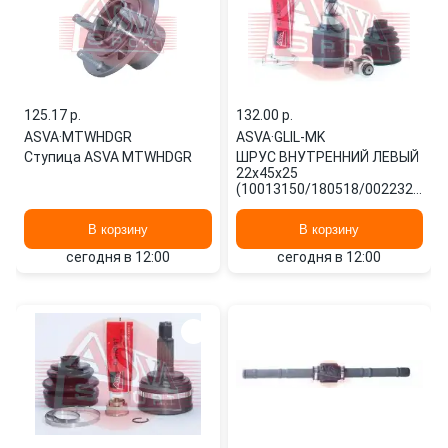
125.17 p.
132.00 p.
ASVA
·
MTWHDGR
ASVA
·
GLIL-MK
Ступица ASVA MTWHDGR
ШРУС ВНУТРЕННИЙ ЛЕВЫЙ
22x45x25
(10013150/180518/0022328/9,
Китай) GLIL-MK ASVA
В корзину
В корзину
сегодня в 12:00
сегодня в 12:00