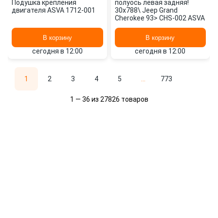
Подушка крепления
полуось левая задняя!
двигателя ASVA 1712-001
30x788\ Jeep Grand
Cherokee 93> CHS-002 ASVA
В корзину
В корзину
сегодня в 12:00
сегодня в 12:00
1
2
3
4
5
...
773
1 — 36 из 27826 товаров