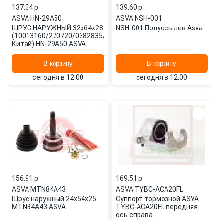
137.34 p.
139.60 p.
ASVA
·
HN-29A50
ASVA
·
NSH-001
ШРУС НАРУЖНЫЙ 32x64x28
NSH-001 Полуось лев Asva
(10013160/270720/0382835/11,
Китай) HN-29A50 ASVA
В корзину
В корзину
сегодня в 12:00
сегодня в 12:00
156.91 p.
169.51 p.
ASVA
·
MTN84A43
ASVA
·
TYBC-ACA20FL
Шрус наружный 24x54x25
Суппорт тормозной ASVA
MTN84A43 ASVA
TYBC-ACA20FL передняя
ось справа