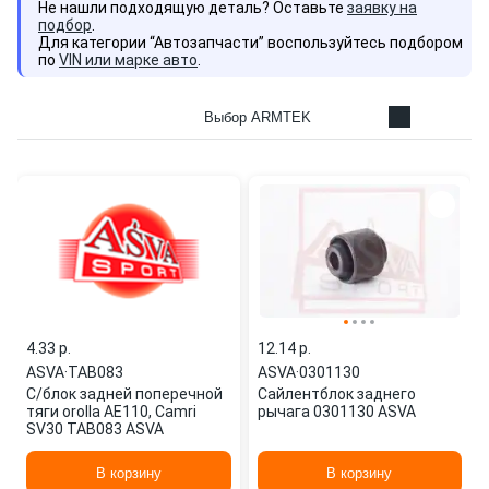
Не нашли подходящую деталь? Оставьте
заявку на
подбор
.
Для категории “Автозапчасти” воспользуйтесь подбором
по
VIN или марке авто
.
Выбор ARMTEK
4.33 p.
12.14 p.
ASVA
·
TAB083
ASVA
·
0301130
С/блок задней поперечной
Сайлентблок заднего
тяги orolla AE110, Camri
рычага 0301130 ASVA
SV30 TAB083 ASVA
В корзину
В корзину