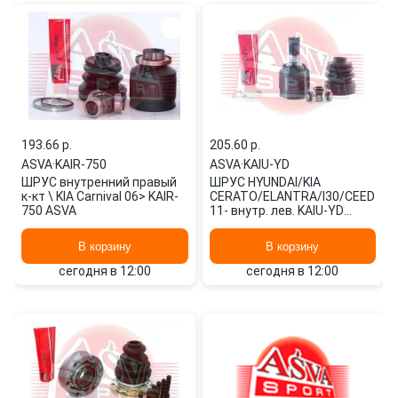
193.66 p.
205.60 p.
ASVA
·
KAIR-750
ASVA
·
KAIU-YD
ШРУС внутренний правый
ШРУС HYUNDAI/KIA
к-кт \ KIA Carnival 06> KAIR-
CERATO/ELANTRA/I30/CEED
750 ASVA
11- внутр. лев. KAIU-YD
ASVA
В корзину
В корзину
сегодня в 12:00
сегодня в 12:00