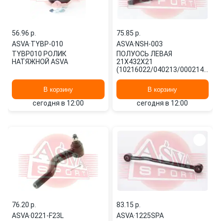
56.96 p.
75.85 p.
ASVA
·
TYBP-010
ASVA
·
NSH-003
TYBP010 РОЛИК
ПОЛУОСЬ ЛЕВАЯ
НАТЯЖНОЙ ASVA
21X432X21
(10216022/040213/0002146/5,
КИТАЙ) NSH-003 ASVA
В корзину
В корзину
сегодня в 12:00
сегодня в 12:00
76.20 p.
83.15 p.
ASVA
·
0221-F23L
ASVA
·
1225SPA