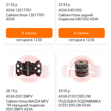
21.55 p.
23.93 p.
ASVA
·
1201TFR1
ASVA
·
0401092
Сайлентблок 1201TFR1
Сайлентблок задней
ASVA
подвески 0401092 ASVA
В корзину
В корзину
сегодня в 12:00
сегодня в 12:00
28.19 p.
29.59 p.
ASVA
·
05012MPV
ASVA
·
0103120FLOW
Сайлентблок MAZDA MPV
ПОДУШКА ПОДРАМНИКА
-99 передней подвески
0103120FLOW ASVA
05012MPV ASVA