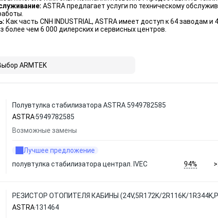
служивание:
ASTRA предлагает услуги по техническому обслужи
работы.
ь:
Как часть CNH INDUSTRIAL, ASTRA имеет доступ к 64 заводам и 
з более чем 6 000 дилерских и сервисных центров.
Выбор ARMTEK
Полувтулка стабилизатора ASTRA 5949782585
ASTRA
5949782585
Возможные замены
Лучшее предложение
94%
полувтулка стабилизатора централ. IVEC
>
РЕЗИСТОР ОТОПИТЕЛЯ КАБИНЫ (24V,5R172K/2R116K/1R344K,PI
ASTRA
131464