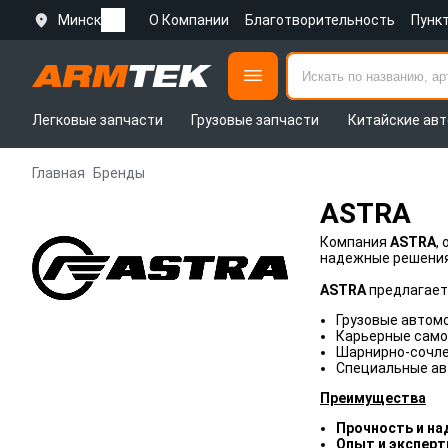
Минск
О Компании
Благотворительность
Пунк
Легковые запчасти
Грузовые запчасти
Китайские авт
Главная
Бренды
ASTRA
Компания
ASTRA
,
надежные решения 
ASTRA
предлагает
Грузовые автом
Карьерные сам
Шарнирно-сочл
Специальные авт
Преимущества
Прочность и н
Опыт и эксперт