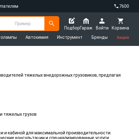
упателям
7600
Пример
Подбор
Гараж
Войти
Корзина
толампы
Автохимия
Инструмент
Бренды
Акции
оизводителей тяжелых внедорожных грузовиков, предлагая
и тяжелых грузов
 и кабиной для максимальной производительности.
еские консультации и специализированные услуги.