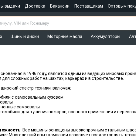
ты выдачи
Доставка
Вакансии
Поставщикам
Оптовым пок
о
Шины и диски
Моторные масла
Аккумуляторы
Ав
 основанная в 1946 году, является одним из ведущих мировых пр
для сложных работ на шахтах, карьерах и в строительстве.
 широкий спектр техники, включая:
обили с самосвальным кузовом
освалы
ененные самосвалы
омобили: для тушения пожаров, военного применения и перевозк
адежность:
Все машины оснащены высокопрочным стальным шасси
иза:
Многолетний опыт компании позволяет предоставлять технич