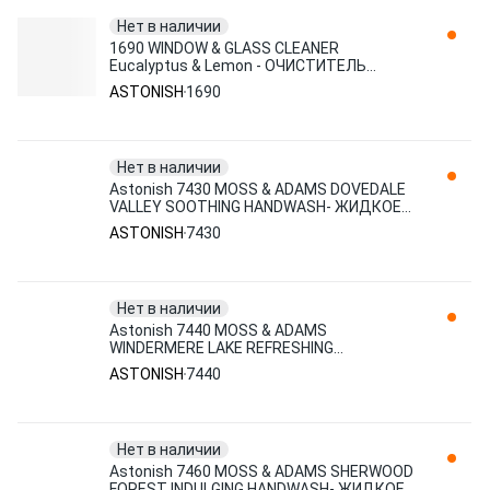
Нет в наличии
1690 WINDOW & GLASS CLEANER
Eucalyptus & Lemon - ОЧИСТИТЕЛЬ
СТЕКОЛ И ЗЕРКАЛ Эвкалипт и лимон 750
ASTONISH
1690
мл( ASTONISH
Нет в наличии
Astonish 7430 MOSS & ADAMS DOVEDALE
VALLEY SOOTHING HANDWASH- ЖИДКОЕ
МЫЛО Давдейльская долина 500 мл
ASTONISH
7430
Нет в наличии
Astonish 7440 MOSS & ADAMS
WINDERMERE LAKE REFRESHING
HANDWASH- ЖИДКОЕ МЫЛО Озеро
ASTONISH
7440
Уиндермир 500 мл(1
Нет в наличии
Astonish 7460 MOSS & ADAMS SHERWOOD
FOREST INDULGING HANDWASH- ЖИДКОЕ