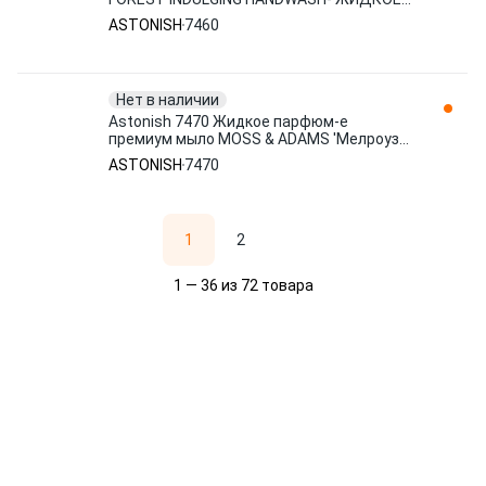
МЫЛО Шервудский лес 500 мл(1)
ASTONISH
7460
Нет в наличии
Astonish 7470 Жидкое парфюм-е
премиум мыло MOSS & ADAMS 'Мелроуз-
Гроув' 500 мл(1)
ASTONISH
7470
1
2
1 — 36 из 72 товара