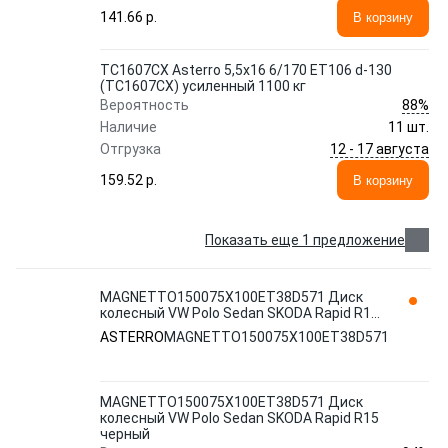
141.66 p.
В корзину
TC1607CX Asterro 5,5x16 6/170 ET106 d-130
(TC1607CX) усиленный 1100 кг
88%
Вероятность
Наличие
11 шт.
12 - 17 августа
Отгрузка
159.52 p.
В корзину
Показать еще 1 предложение
MAGNETTO150075Х100ET38D571 Диск
колесный VW Polo Sedan SKODA Rapid R15
черный ASTERRO
ASTERRO
MAGNETTO150075Х100ET38D571
MAGNETTO150075Х100ET38D571 Диск
колесный VW Polo Sedan SKODA Rapid R15
черный