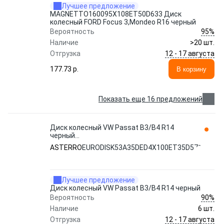
Лучшее предложение
MAGNETTO160095Х108ET50D633 Диск
колесный FORD Focus 3,Mondeo R16 черный
95%
Вероятность
Наличие
>20 шт.
12 - 17 августа
Отгрузка
177.73 p.
В корзину
Показать еще 16 предложений
Диск колесный VW Passat B3/B4 R14
черный
EURODISK53A35DED4Х100ET35D571
ASTERRO
EURODISK53A35DED4Х100ET35D571
ASTERRO
Лучшее предложение
Диск колесный VW Passat B3/B4 R14 черный
90%
Вероятность
Наличие
6 шт.
12 - 17 августа
Отгрузка