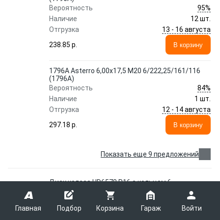
95%
Вероятность
Наличие
12 шт.
13 - 16 августа
Отгрузка
238.85 p.
В корзину
1796A Asterro 6,00x17,5 M20 6/222,25/161/116
(1796A)
84%
Вероятность
Наличие
1 шт.
12 - 14 августа
Отгрузка
297.18 p.
В корзину
Показать еще 9 предложений
Диск колеса HD6578 R16 с кольцом 6
шпил. ASTERRO 529105H220
ASTERRO
529105H220
Главная
Подбор
Корзина
Гараж
Войти