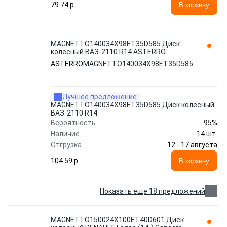
79.74 p.
В корзину
MAGNETTO140034Х98ET35D585 Диск
колесный ВАЗ-2110 R14 ASTERRO
ASTERRO
MAGNETTO140034Х98ET35D585
Лучшее предложение
MAGNETTO140034Х98ET35D585 Диск колесный
ВАЗ-2110 R14
95%
Вероятность
Наличие
14 шт.
12 - 17 августа
Отгрузка
104.59 p.
В корзину
Показать еще 18 предложений
MAGNETTO150024Х100ET40D601 Диск