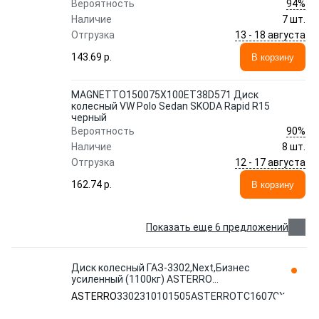
94%
Вероятность
Наличие
7 шт.
13 - 18 августа
Отгрузка
143.69 p.
В корзину
MAGNETTO150075Х100ET38D571 Диск
колесный VW Polo Sedan SKODA Rapid R15
черный
90%
Вероятность
Наличие
8 шт.
12 - 17 августа
Отгрузка
162.74 p.
В корзину
Показать еще 6 предложений
Диск колесный ГАЗ-3302,Next,Бизнес
усиленный (1100кг) ASTERRO
3302310101505ASTERROTC1607CX
ASTERRO
3302310101505ASTERROTC1607CX