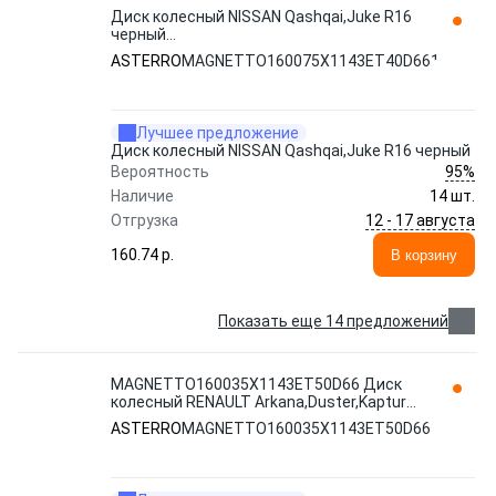
Диск колесный NISSAN Qashqai,Juke R16
черный
MAGNETTO160075Х1143ET40D661
ASTERRO
MAGNETTO160075Х1143ET40D661
ASTERRO
Лучшее предложение
Диск колесный NISSAN Qashqai,Juke R16 черный
95%
Вероятность
Наличие
14 шт.
12 - 17 августа
Отгрузка
160.74 p.
В корзину
Показать еще 14 предложений
MAGNETTO160035Х1143ET50D66 Диск
колесный RENAULT Arkana,Duster,Kaptur
R16 ASTERRO
ASTERRO
MAGNETTO160035Х1143ET50D66