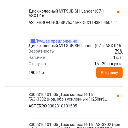
Диск колесный MITSUBISHI Lancer (07-),
ASX R16
EURODISK75J46HED5Х1143ET46D671
ASTERRO
EURODISK75J46HED5Х1143ET46D671
ASTERRO
Лучшее предложение
Диск колесный MITSUBISHI Lancer (07-), ASX R16
79%
Вероятность
Наличие
1 шт.
15 - 20 августа
Отгрузка
190.51 p.
В корзину
3302310101505 Диск колеса R-16
ГАЗ-3302 (нов. обр.) усиленный (1250кг)
TC1607F ASTERRO
ASTERRO
3302310101505
3302310101505 Диск колеса R-16 ГАЗ-3302 (нов.