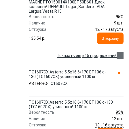
MAGNETTO150014Х100ET50D601 Диск
колесный RENAULT Logan,Sandero LADA
Largus,Vesta R15
95%
Вероятность
Наличие
9 шт.
12 - 17 августа
Отгрузка
135.54 p.
В корзину
Показать еще 15 предложений
TC1607CX Asterro 5,5x16 6/170 ET106 d-
130 (TC1607CX) усиленный 1100 кг
ASTERRO
TC1607CX
TC1607CX Asterro 5,5x16 6/170 ET106 d-130
(TC1607CX) усиленный 1100 кг
95%
Вероятность
Наличие
12 шт.
13 - 16 августа
Отгрузка