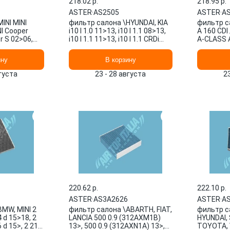
218.02 p.
218.95 p.
ASTER
·
AS2505
ASTER
·
A
INI MINI
фильтр салона \HYUNDAI, KIA
фильтр с
NI Cooper
i10 I 1.0 11>13, i10 I 1.1 08>13,
A 160 CDI 
r S 02>06,
i10 I 1.1 11>13, i10 I 1.1 CRDi
A-CLASS A
>06, AS2488
08>11, AS2505 ASTER
12>18, A
ASTER
ину
В корзину
вгуста
23 - 28 августа
2
220.62 p.
222.10 p.
ASTER
·
AS3A2626
ASTER
·
A
MW, MINI 2
фильтр салона \ABARTH, FIAT,
фильтр с
4 d 15>18, 2
LANCIA 500 0.9 (312AXM1B)
HYUNDAI, 
 d 15>, 2 216
13>, 500 0.9 (312AXN1A) 13>,
TOYOTA, 