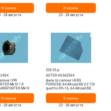
1.2 TSI 10>12, A3 1.2
THP 130 / PureTech AS3A2540
473 ASTER
ASTER
В корзину
В корзину
3 - 28 августа
23 - 28 августа
226.55 p.
S2454
ASTER
·
AS3A2564
алона \VW
фильтр салона \AUDI,
TER Mk IV 1.8
PORSCHE A4 Allroad B8 2.0 TDI
RANSPORTER Mk IV
quattro 09>16, A4 Allroad B8
>95, TRANSPORTER
2.0 TDI quattro 11>1 AS3A2564
 AS2454 ASTER
ASTER
В корзину
В корзину
3 - 28 августа
23 - 28 августа