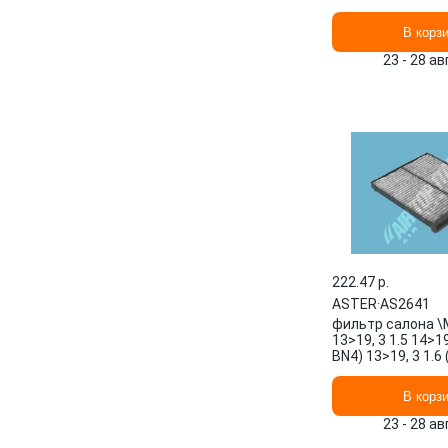
i 15>18, 2 AS264
В корз
23 - 28 а
222.47 p.
ASTER
·
AS2641
фильтр салона \
13>19, 3 1.5 14>19
BN4) 13>19, 3 1.6
13>19, 3 2.0 13 
В корз
23 - 28 а