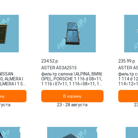
234.52 p.
235.99 p.
ASTER
·
AS3A2515
ASTER
·
A
NISSAN
фильтр салона \ALPINA, BMW,
фильтр с
0, ALMERA I
OPEL, PORSCHE 1 116 d 08>11,
1 114 d 12
ALMERA I 1.5
1 116 i 07>11, 1 116 i 08>11, 1
114 i 12>1
1.6 AS2391
118 d 08>13 AS3A2515 ASTER
116 d 12
ину
В корзину
вгуста
23 - 28 августа
2