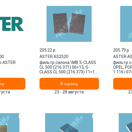
205.22 p.
205.79 p.
00
ASTER
·
AS2520
ASTER
·
A
р ASTER
фильтр салона \MB S-CLASS
фильтр с
CL 500 (216.371) 06>13, S-
OPEL, POR
CLASS CL 500 (216.373) 11>13,
1 116 i 07
S-CLASS CL 500 4-m AS2520
118 d 08
ASTER
ину
В корзину
вгуста
23 - 28 августа
2