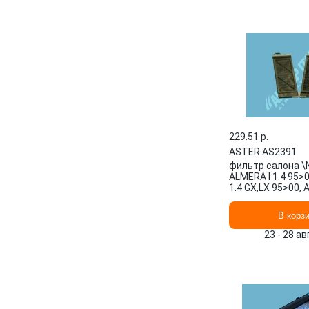
229.51 p.
ASTER
·
AS2391
фильтр салона \
ALMERA I 1.4 95>0
1.4 GX,LX 95>00, 
95>00, ALMERA I 
ASTER
В корз
23 - 28 а