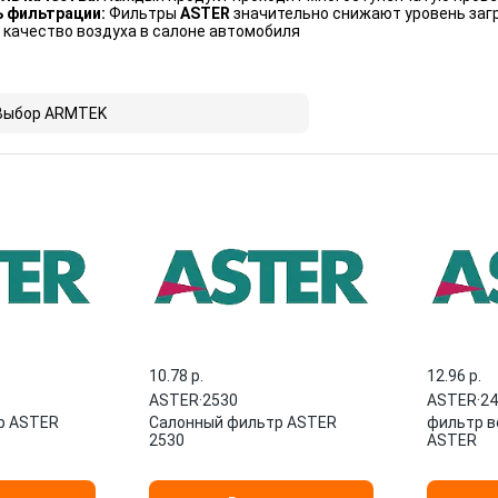
 фильтрации:
Фильтры
ASTER
значительно снижают уровень загр
 качество воздуха в салоне автомобиля
Выбор ARMTEK
10.78 p.
12.96 p.
ASTER
·
2530
ASTER
·
24
р ASTER
Салонный фильтр ASTER
фильтр в
2530
ASTER