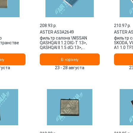
208.93 p.
210.97 p.
ASTER
·
AS3A2649
ASTER
·
A
о
фильтр салона \NISSAN
фильтр са
странстве
QASHQAI II 1.2 DIG-T 13>,
SKODA, VW
QASHQAI II 1.5 dCi 13>,
A1 1.0 TFS
QASHQAI II 1.6 dCi 13>, QASH
10>15, A1
AS3A2649 ASTER
ASTER
ину
В корзину
вгуста
23 - 28 августа
2