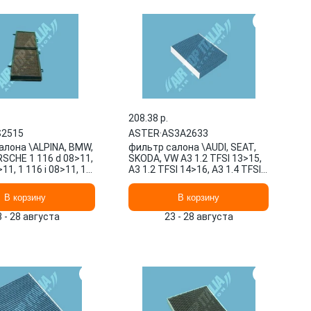
208.38 p.
S2515
ASTER
·
AS3A2633
алона \ALPINA, BMW,
фильтр салона \AUDI, SEAT,
SCHE 1 116 d 08>11,
SKODA, VW A3 1.2 TFSI 13>15,
>11, 1 116 i 08>11, 1
A3 1.2 TFSI 14>16, A3 1.4 TFSI
>13 AS2515 ASTER
12>14, A3 1.4 AS3A2633
ASTER
В корзину
В корзину
3 - 28 августа
23 - 28 августа