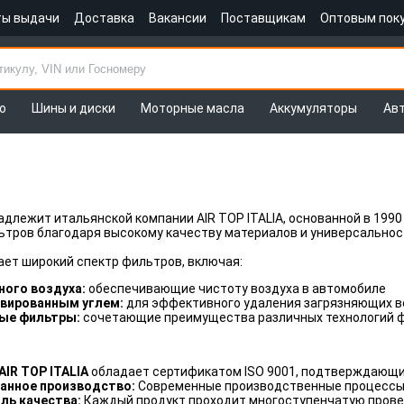
ты выдачи
Доставка
Вакансии
Поставщикам
Оптовым пок
о
Шины и диски
Моторные масла
Аккумуляторы
Ав
длежит итальянской компании AIR TOP ITALIA, основанной в 1990 
тров благодаря высокому качеству материалов и универсальнос
ет широкий спектр фильтров, включая:
ного воздуха:
обеспечивающие чистоту воздуха в автомобиле
ивированным углем:
для эффективного удаления загрязняющих 
ые фильтры:
сочетающие преимущества различных технологий 
AIR TOP ITALIA
обладает сертификатом ISO 9001, подтверждающи
анное производство:
Современные производственные процессы
ль качества:
Каждый продукт проходит многоступенчатую прове