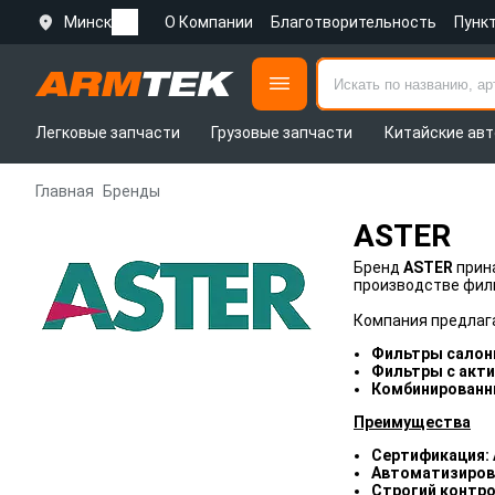
Минск
О Компании
Благотворительность
Пунк
Легковые запчасти
Грузовые запчасти
Китайские авт
Главная
Бренды
ASTER
Бренд
ASTER
прина
производстве филь
Компания предлага
Фильтры салон
Фильтры с акт
Комбинированн
Преимущества
Сертификация: 
Автоматизиров
Строгий контро