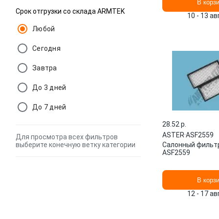
В корз
Срок отгрузки со склада ARMTEK
10 - 13 а
Любой
Сегодня
Завтра
До 3 дней
До 7 дней
28.52 p.
ASTER
·
ASF2559
Для просмотра всех фильтров
выберите конечную ветку категории
Салонный фильт
ASF2559
В корз
12 - 17 а