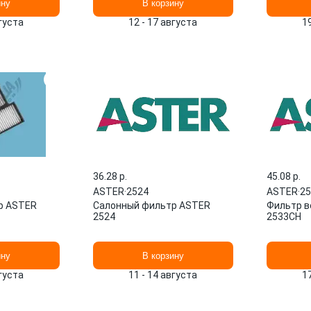
ину
В корзину
вгуста
12 - 17 августа
1
36.28 p.
45.08 p.
ASTER
·
2524
ASTER
·
2
р ASTER
Салонный фильтр ASTER
Фильтр 
2524
2533CH
ину
В корзину
вгуста
11 - 14 августа
1