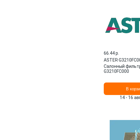
66.44 p.
ASTER
·
G3210FC0
Салонный фильт
G3210FC000
В корз
14 - 16 а