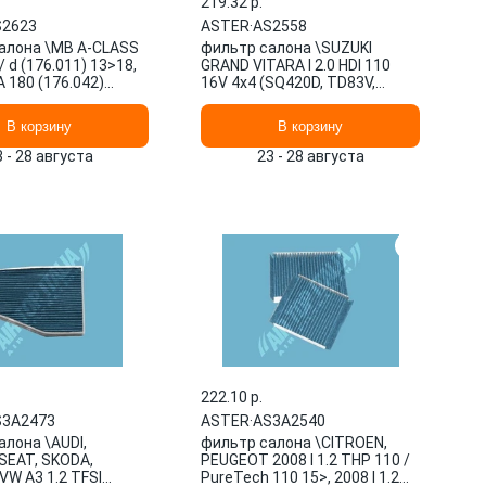
219.32 p.
S2623
ASTER
·
AS2558
алона \MB A-CLASS
фильтр салона \SUZUKI
/ d (176.011) 13>18,
GRAND VITARA I 2.0 HDI 110
 180 (176.042)
16V 4x4 (SQ420D, TD83V,
-CLASS A 18 AS2623
JA420WD) 01>05, GRAND
VITAR AS2558 ASTER
В корзину
В корзину
3 - 28 августа
23 - 28 августа
222.10 p.
S3A2473
ASTER
·
AS3A2540
алона \AUDI,
фильтр салона \CITROEN,
SEAT, SKODA,
PEUGEOT 2008 I 1.2 THP 110 /
VW A3 1.2 TFSI
PureTech 110 15>, 2008 I 1.2