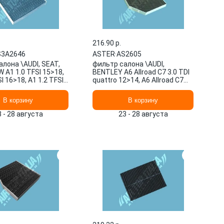
216.90 p.
S3A2646
ASTER
·
AS2605
лона \AUDI, SEAT,
фильтр салона \AUDI,
 A1 1.0 TFSI 15>18,
BENTLEY A6 Allroad C7 3.0 TDI
I 16>18, A1 1.2 TFSI
quattro 12>14, A6 Allroad C7
 1.2 AS3A2646
3.0 TDI quattro 12>1 AS2605
ASTER
В корзину
В корзину
3 - 28 августа
23 - 28 августа