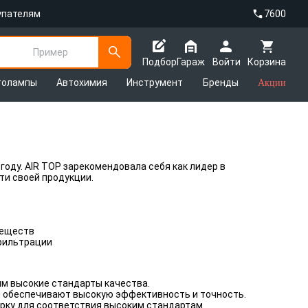
упателям
7600
Пример
Подбор
Гараж
Войти
Корзина
толампы
Автохимия
Инструмент
Бренды
Акции
году. AIR TOP зарекомендовала себя как лидер в
ти своей продукции.
веществ
фильтрации
м высокие стандарты качества.
 обеспечивают высокую эффективность и точность.
рку для соответствия высоким стандартам.