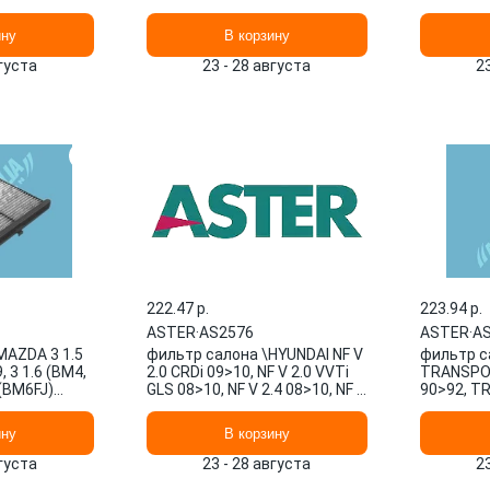
2 ASTER
500 0.9 (312AXP1 AS3A2626
10>13, A3 
ASTER
TS AS3A2
ину
В корзину
вгуста
23 - 28 августа
2
222.47 p.
223.94 p.
ASTER
·
AS2576
ASTER
·
A
MAZDA 3 1.5
фильтр салона \HYUNDAI NF V
фильтр с
, 3 1.6 (BM4,
2.0 CRDi 09>10, NF V 2.0 VVTi
TRANSPOR
 (BM6FJ)
GLS 08>10, NF V 2.4 08>10, NF V
90>92, T
AS2641 ASTER
3.3 08>10, AS2576 ASTER
1.9 D 90
Mk IV 1.9
ину
В корзину
вгуста
23 - 28 августа
2