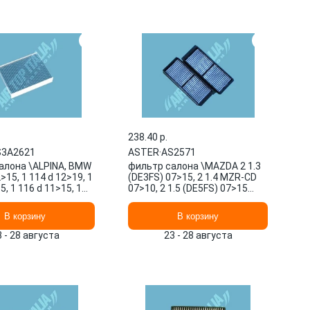
238.40 p.
S3A2621
ASTER
·
AS2571
алона \ALPINA, BMW
фильтр салона \MAZDA 2 1.3
>15, 1 114 d 12>19, 1
(DE3FS) 07>15, 2 1.4 MZR-CD
5, 1 116 d 11>15, 1
07>10, 2 1.5 (DE5FS) 07>15
>15 AS3A2621 ASTER
AS2571 ASTER
В корзину
В корзину
3 - 28 августа
23 - 28 августа