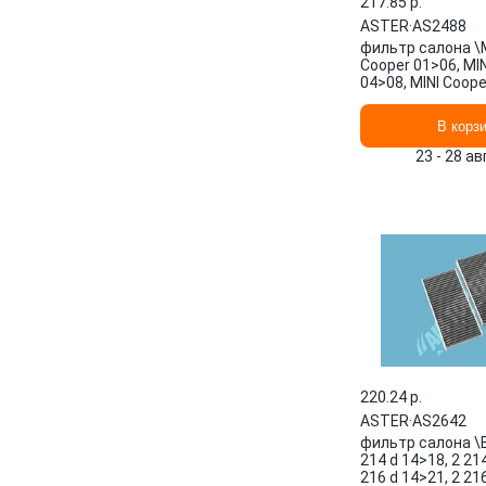
217.85 p.
ASTER
·
AS2488
фильтр салона \M
Cooper 01>06, MI
04>08, MINI Coope
MINI Cooper S 04
ASTER
В корз
23 - 28 а
220.24 p.
ASTER
·
AS2642
фильтр салона \B
214 d 14>18, 2 21
216 d 14>21, 2 216