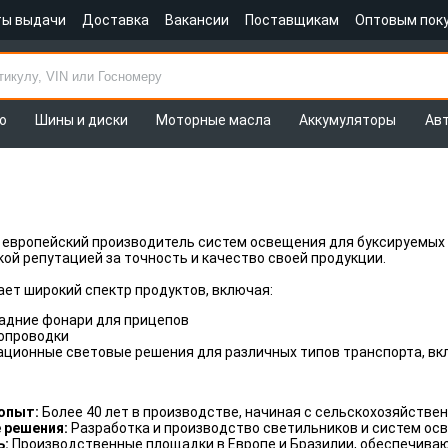
ты выдачи
Доставка
Вакансии
Поставщикам
Оптовым пок
о
Шины и диски
Моторные масла
Аккумуляторы
Ав
европейский производитель систем освещения для буксируемых т
й репутацией за точность и качество своей продукции.
ет широкий спектр продуктов, включая:
адние фонари для прицепов
опроводки
ационные световые решения для различных типов транспорта, вк
опыт:
Более 40 лет в производстве, начиная с сельскохозяйствен
 решения:
Разработка и производство светильников и систем ос
ь:
Производственные площадки в Европе и Бразилии, обеспечиваю