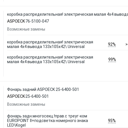
коробка распределительная! электрическая малая 4x4 вывода
ASPOECK
76-5100-047
Возможные замены
коробка распределительная! электрическая
92%
>
малая 4x4 вывода 133x105x42\ Universal
коробка распределительная! электрическая
99%
малая 4x4 вывода 133x105x42\ Universal
Фонарь задний ASPOECK 25-6400-501
ASPOECK
25-6400-501
Возможные замены
фонарь задн.многосекц.!прав.с треуг-ком
95%
EUROPOINT ll+подсветка номерного знака
LED\Kogel