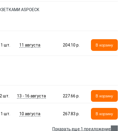
РОЗЕТКАМИ ASPOECK
11 августа
1
шт.
204.10 p.
В корзину
13 - 16 августа
2
шт.
227.66 p.
В корзину
10 августа
1
шт.
267.83 p.
В корзину
Показать еще 1 предложение