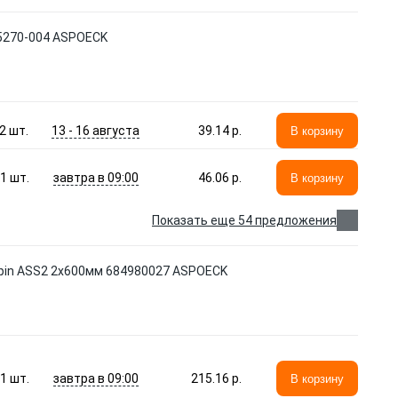
-5270-004 ASPOECK
13 - 16 августа
2
шт.
39.14 p.
В корзину
завтра в 09:00
1
шт.
46.06 p.
В корзину
Показать еще 54 предложения
7pin ASS2 2х600мм 684980027 ASPOECK
завтра в 09:00
1
шт.
215.16 p.
В корзину