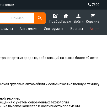
упателям
7600
Пример
Подбор
Гараж
Войти
Корзина
толампы
Автохимия
Инструмент
Бренды
Акции
ранспортных средств, работающий на рынке более 40 лет и
лючая грузовые автомобили и сельскохозяйственную технику
ной техники.
вещения с учетом современных технологий.
щие высокое качество и доступность продукции.