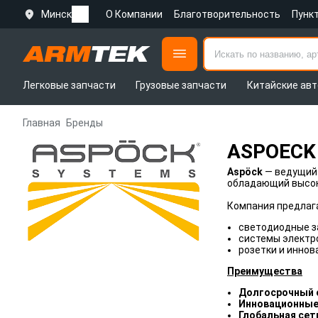
Минск
О Компании
Благотворительность
Пунк
Легковые запчасти
Грузовые запчасти
Китайские авт
Главная
Бренды
ASPOECK
Aspöck
— ведущий 
обладающий высоко
Компания предлага
светодиодные з
системы электр
розетки и иннов
Преимущества
Долгосрочный 
Инновационные
Глобальная сет