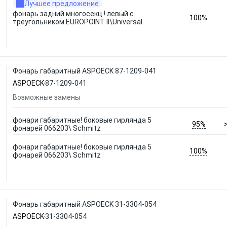
Лучшее предложение
фонарь задний многосекц.! левый с
100%
треугольником EUROPOINT ll\Universal
Фонарь габаритный ASPOECK 87-1209-041
ASPOECK
87-1209-041
Возможные замены
фонари габаритные! боковые гирлянда 5
95%
фонарей 066203\ Schmitz
фонари габаритные! боковые гирлянда 5
100%
фонарей 066203\ Schmitz
Фонарь габаритный ASPOECK 31-3304-054
ASPOECK
31-3304-054