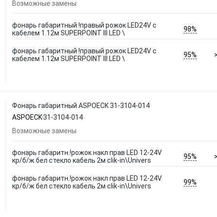
Возможные замены
фонарь габаритный !правый рожок LED24V с
98%
кабелем 1.12м SUPERPOINT III LED \
фонарь габаритный !правый рожок LED24V с
95%
кабелем 1.12м SUPERPOINT III LED \
Фонарь габаритный ASPOECK 31-3104-014
ASPOECK
31-3104-014
Возможные замены
фонарь габаритн.!рожок накл прав LED 12-24V
95%
кр/б/ж бел стекло кабель 2м clik-in\Univers
фонарь габаритн.!рожок накл прав LED 12-24V
99%
кр/б/ж бел стекло кабель 2м clik-in\Univers