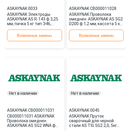
ASKAYNAK
·
0033
ASKAYNAK
·
СВ000011028
ASKAYNAK Электроды
ASKAYNAK Проволока
ASKAYNAK AS R-143 ф 3,25
омеднен. ASKAYNAK AS SG2
мм, пачка 5 кг тип Э46,
D200 ф 1,2 мм, кассета 5 кг,
пост. + пере 0033
аналог СВ-08Г2С-О
СВ0000110 СВ000011028
Возможные замены
Возможные замены
Нет в наличии
Нет в наличии
ASKAYNAK
·
СВ000011031
ASKAYNAK
·
0045
СВ000011031 ASKAYNAK
ASKAYNAK Пруток
Проволока омеднен.
сварочный для черной
ASKAYNAK AS SG2 WNA ф
стали AS TIG SG2 2,0, 5кг
1,2 мм, кассета 15 кг,
0045