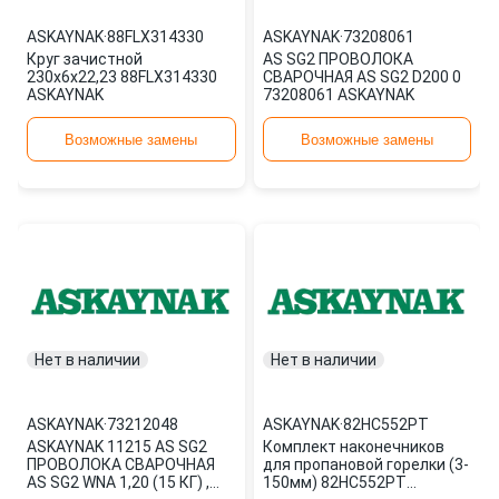
ASKAYNAK
·
88FLX314330
ASKAYNAK
·
73208061
Круг зачистной
AS SG2 ПРОВОЛОКА
230х6х22,23 88FLX314330
СВАРОЧНАЯ AS SG2 D200 0
ASKAYNAK
73208061 ASKAYNAK
Возможные замены
Возможные замены
Нет в наличии
Нет в наличии
ASKAYNAK
·
73212048
ASKAYNAK
·
82НС552РТ
ASKAYNAK 11215 AS SG2
Комплект наконечников
ПРОВОЛОКА СВАРОЧНАЯ
для пропановой горелки (3-
AS SG2 WNA 1,20 (15 КГ) ,
150мм) 82НС552РТ