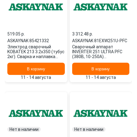
519.05 p.
3 312.48 p.
ASKAYNAK
·
85421332
ASKAYNAK
·
81EXW251U-PFC
Электрод сварочный
Сварочный аппарат
KOBATEK 213 3.2х350 (тубус
INVERTER 251 ULTRA PFC
2кг). Сварка и наплавка
(380В, 10-250А)
деталей из
81EXW251U-PFC ASKAYNAK
деформируемых алюми
В корзину
В корзину
85421332 ASKAYNAK
11 - 14 августа
11 - 14 августа
Нет в наличии
Нет в наличии