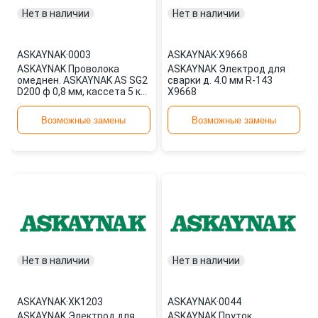
Нет в наличии
Нет в наличии
ASKAYNAK
·
0003
ASKAYNAK
·
X9668
ASKAYNAK Проволока
ASKAYNAK Электрод для
омеднен. ASKAYNAK AS SG2
сварки д. 4.0 мм R-143
D200 ф 0,8 мм, кассета 5 кг,
X9668
аналог СВ-08Г2С-О
СВ0000110 0003
Возможные замены
Возможные замены
Нет в наличии
Нет в наличии
ASKAYNAK
·
XK1203
ASKAYNAK
·
0044
ASKAYNAK Электрод для
ASKAYNAK Пруток