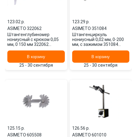
123.02 p.
123.29 p.
ASIMETO
·
322062
ASIMETO
·
351084
Штангенглубиномер
Штангенциркуль
нониусный с крюком 0,05
нониусный 0,02 мм, 0-200
мм, 0 150 мм 322062
мм, с зажимом 351084
ASIMETO
ASIMETO
В корзину
В корзину
25 - 30 сентября
25 - 30 сентября
125.15 p.
126.56 p.
ASIMETO
·
605508
ASIMETO
·
601010