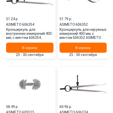
51.24 p.
51.79 p.
ASIMETO
·
606354
ASIMETO
·
606352
Кронциркуль для
Кронциркуль для наружных
внутренних измерений 400
измерений 400 мм, с
мм, с винтом 606354
винтом 606352 ASIMETO
ASIMETO
В корзину
В корзину
25 - 30 сентября
25 - 30 сентября
58.49 p.
60.96 p.
ASIMETO
·
605515
ASIMETO
·
606374