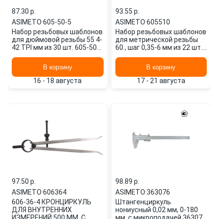
87.30 p.
93.55 p.
ASIMETO
·
605-50-5
ASIMETO
·
605510
Набор резьбовых шаблонов
Набор резьбовых шаблонов
для дюймовой резьбы 55 4-
для метрической резьбы
42 TPI мм из 30 шт. 605-50-5
60 , шаг 0,35-6 мм из 22 шт.
ASIMETO
605510 ASIMETO
В корзину
В корзину
16 - 18 августа
17 - 21 августа
97.50 p.
98.89 p.
ASIMETO
·
606364
ASIMETO
·
363076
606-36-4 КРОНЦИРКУЛЬ
Штангенциркуль
ДЛЯ ВНУТРЕННИХ
нониусный 0,02 мм, 0-180
ИЗМЕРЕНИЙ 500 ММ, С
мм, с микроподачей 363076