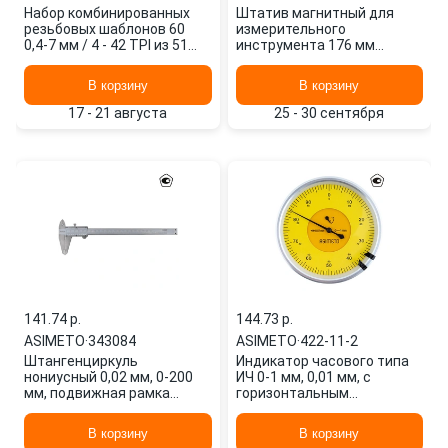
Набор комбинированных
Штатив магнитный для
резьбовых шаблонов 60
измерительного
0,4-7 мм / 4 - 42 TPI из 51
инструмента 176 мм
шт. 605508 ASIMETO
601010 ASIMETO
В корзину
В корзину
17 - 21 августа
25 - 30 сентября
141.74 p.
144.73 p.
ASIMETO
·
343084
ASIMETO
·
422-11-2
Штангенциркуль
Индикатор часового типа
нониусный 0,02 мм, 0-200
ИЧ 0-1 мм, 0,01 мм, с
мм, подвижная рамка
горизонтальным
сборная 343084 ASIMETO
расположением шкалы
422-11-2 ASIMETO
В корзину
В корзину