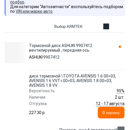
подбор
.
Для категории “Автозапчасти” воспользуйтесь подбором
по
VIN или марке авто
.
Выбор ARMTEK
Тормозной диск ASHUKI 9907412
вентилируемый , передняя ось
ASHUKI
9907412
диск тормозной \TOYOTA AVENSIS 1.6 00>03,
AVENSIS 1.6 VVT-i 00>03, AVENSIS 1.8 00>03,
AVENSIS 1.8 VV
95%
Вероятность
Наличие
2 шт.
12 - 17 августа
Отгрузка
227.30 p.
В корзину