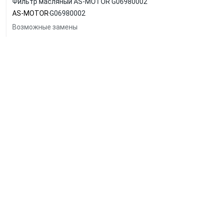
Фильтр масляный AS-MOTOR G06980002
AS-MOTOR
G06980002
Возможные замены