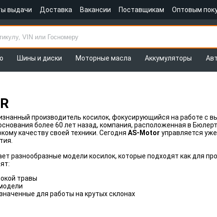
ты выдачи
Доставка
Вакансии
Поставщикам
Оптовым пок
о
Шины и диски
Моторные масла
Аккумуляторы
Ав
R
ризнанный производитель косилок, фокусирующийся на работе с 
основания более 60 лет назад, компания, расположенная в Бюлер
кому качеству своей техники. Сегодня
AS-Motor
управляется уже
тия.
ет разнообразные модели косилок, которые подходят как для про
ят:
сокой травы
модели
значенные для работы на крутых склонах