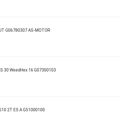
UT G06780307 AS-MOTOR
S 30 WeedHex 16 G07300103
10 2T ES A G51000100