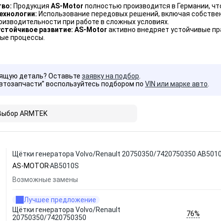
тво:
Продукция
AS-Motor
полностью производится в Германии, чт
ехнологии:
Использование передовых решений, включая собствен
изводительности при работе в сложных условиях.
устойчивое развитие: AS-Motor
активно внедряет устойчивые пр
ые процессы.
дящую деталь? Оставьте
заявку на подбор
.
Автозапчасти” воспользуйтесь подбором по
VIN или марке авто
.
Выбор ARMTEK
Щётки генератора Volvo/Renault 20750350/7420750350 AB50
AS-MOTOR
AB5010S
Возможные замены
Лучшее предложение
Щётки генератора Volvo/Renault
76%
20750350/7420750350