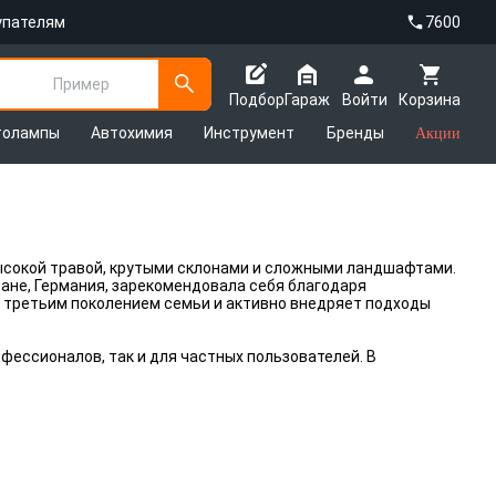
упателям
7600
Пример
Подбор
Гараж
Войти
Корзина
толампы
Автохимия
Инструмент
Бренды
Акции
высокой травой, крутыми склонами и сложными ландшафтами.
тане, Германия, зарекомендовала себя благодаря
 третьим поколением семьи и активно внедряет подходы
фессионалов, так и для частных пользователей. В