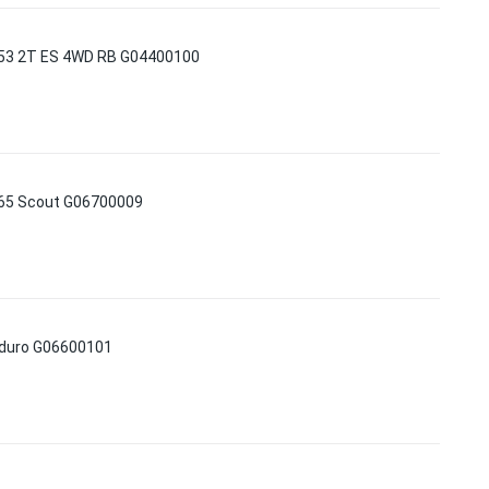
53 2T ES 4WD RB G04400100
65 Scout G06700009
duro G06600101