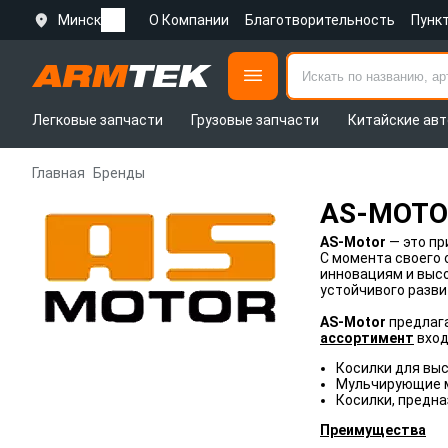
Минск
О Компании
Благотворительность
Пунк
Легковые запчасти
Грузовые запчасти
Китайские авт
Главная
Бренды
AS-MOTO
AS-Motor
— это п
С момента своего 
инновациям и высо
устойчивого разви
AS-Motor
предлага
ассортимент
вход
Косилки для вы
Мульчирующие 
Косилки, предна
Преимущества