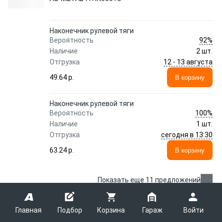
Наконечник рулевой тяги
92%
Вероятность
Наличие
2 шт.
12 - 13 августа
Отгрузка
49.64 p.
В корзину
Наконечник рулевой тяги
100%
Вероятность
Наличие
1 шт.
сегодня в 13:30
Отгрузка
63.24 p.
В корзину
Показать еще 11 предложений
10MR02 Опора шаровая AS-METAL
Главная
Подбор
Корзина
Гараж
Войти
AS-METAL
10MR02