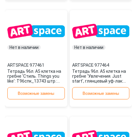
Нет в наличии
Нет в наличии
ARTSPACE
·
977461
ARTSPACE
·
977464
Тетрадь 96л. А5 клетка на
Тетрадь 96л. А5 клетка на
гребне 'Стиль. Things you
гребне 'Увлечения. Just
like': Т96спк_13743 штр.:
start', глянцевый уф-лак:
4680211117436 977461
Т96спкГЛ_13741 штр.: 468
ARTSPACE
977464 ARTSPACE
Возможные замены
Возможные замены