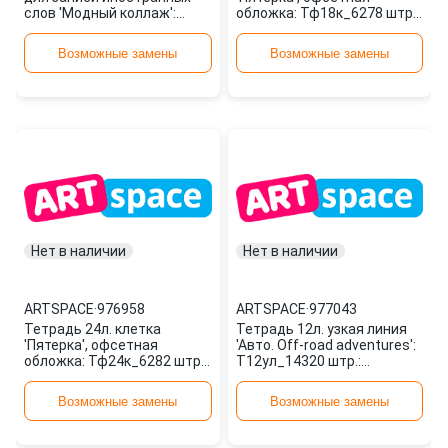
слов 'Модный коллаж':
обложка: Тф18к_6278 штр.:
Тз48_7888 штр.:
4680211042783 976953
4680211058883 977684
ARTSPACE
Возможные замены
Возможные замены
ARTSPACE
Нет в наличии
Нет в наличии
ARTSPACE
·
976958
ARTSPACE
·
977043
Тетрадь 24л. клетка
Тетрадь 12л. узкая линия
'Пятерка', офсетная
'Авто. Off-road adventures':
обложка: Тф24к_6282 штр.:
Т12ул_14320 штр.:
4680211042820 976958
4680211123208 977043
ARTSPACE
ARTSPACE
Возможные замены
Возможные замены