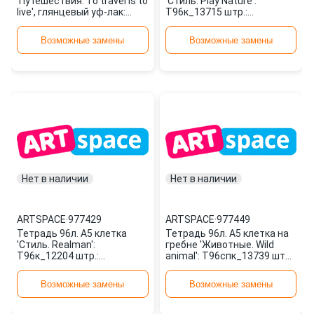
'Путешествия. To travel is to
'Стиль. Play Nature':
live', глянцевый уф-лак:
Т96к_13715 штр.:
Т96кГЛ_12154 штр.: 468
4680211117153 977427
977419 ARTSPACE
ARTSPACE
Возможные замены
Возможные замены
Нет в наличии
Нет в наличии
ARTSPACE
·
977429
ARTSPACE
·
977449
Тетрадь 96л. А5 клетка
Тетрадь 96л. А5 клетка на
'Стиль. Realman':
гребне 'Животные. Wild
Т96к_12204 штр.:
animal': Т96спк_13739 штр.:
4680211102043 977429
4680211117399 977449
ARTSPACE
ARTSPACE
Возможные замены
Возможные замены