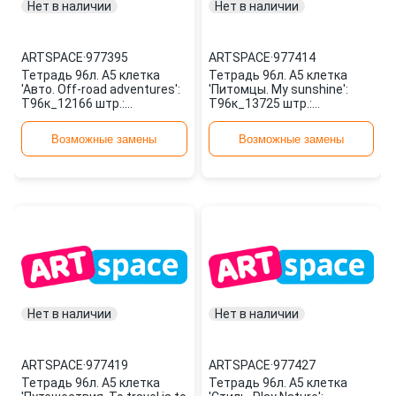
Нет в наличии
Нет в наличии
ARTSPACE
·
977395
ARTSPACE
·
977414
Тетрадь 96л. А5 клетка
Тетрадь 96л. А5 клетка
'Авто. Off-road adventures':
'Питомцы. My sunshine':
Т96к_12166 штр.:
Т96к_13725 штр.:
4680211101664 977395
4680211117252 977414
ARTSPACE
ARTSPACE
Возможные замены
Возможные замены
Нет в наличии
Нет в наличии
ARTSPACE
·
977419
ARTSPACE
·
977427
Тетрадь 96л. А5 клетка
Тетрадь 96л. А5 клетка