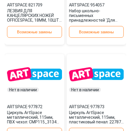
ARTSPACE
·
821709
ARTSPACE
·
954057
ЛЕЗВИЯ ДЛЯ
Набор школьно-
КАНЦЕЛЯРСКИХ НОЖЕЙ
письменных
OFFICESPACE, 18ММ, 10ШТ.,
принадлежностей 'Для
В ПЛАСТИКОВОМ ПЕНАЛЕ
первоклассника' в
BLCUT18 1372/ 178796 ШТ
подарочной упаковке, с
Возможные замены
Возможные замены
821709 ARTSPACE
наполнением, 954057
ARTSPACE
Нет в наличии
Нет в наличии
ARTSPACE
·
977872
ARTSPACE
·
977873
Циркуль ArtSpace
Циркуль ArtSpace
металлический, 115мм,
металлический, 115мм,
ПВХ чехол: CMP115_3134
пластиковый пенал: 227871
штр.: 4680211021344
штр.: 4680211074722