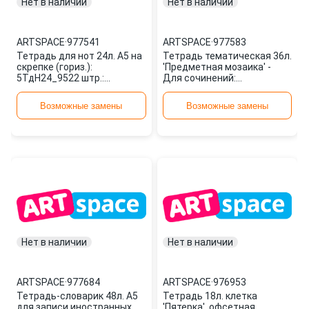
Нет в наличии
Нет в наличии
ARTSPACE
·
977541
ARTSPACE
·
977583
Тетрадь для нот 24л. А5 на
Тетрадь тематическая 36л.
скрепке (гориз.):
'Предметная мозаика' -
5ТдН24_9522 штр.:
Для сочинений:
4680211075224 977541
Т36Пл_11285 штр.:
ARTSPACE
4680211092856 977583
Возможные замены
Возможные замены
ARTSPACE
Нет в наличии
Нет в наличии
ARTSPACE
·
977684
ARTSPACE
·
976953
Тетрадь-словарик 48л. А5
Тетрадь 18л. клетка
для записи иностранных
'Пятерка', офсетная