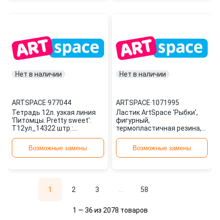
Нет в наличии
Нет в наличии
ARTSPACE
·
977044
ARTSPACE
·
1071995
Тетрадь 12л. узкая линия
Ластик ArtSpace 'Рыбки',
'Питомцы. Pretty sweet':
фигурный,
Т12ул_14322 штр.:
термопластичная резина,
4680211123222 977044
ассорти, 50x30x10мм
ARTSPACE
ER_19123 1071995
Возможные замены
Возможные замены
1
2
3
...
58
1 — 36 из 2078 товаров