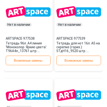
Нет в наличии
Нет в наличии
ARTSPACE
·
977538
ARTSPACE
·
977539
Тетрадь 96л. А4 линия
Тетрадь для нот 16л. А5 на
'Моноколор. Яркие цвета':
скрепке (гориз.):
Т96А4л_13761 штр.:
5ТдН16_9520 штр.:
4680211117597 977538
4680211075200 977539
ARTSPACE
ARTSPACE
Возможные замены
Возможные замены