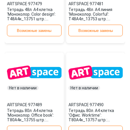
ARTSPACE
·
977479
ARTSPACE
·
977481
Тетрадь 48л. А4 клетка
Тетрадь 48л. А4 линия
'Моноколор. Color design':
'Моноколор. Colorful':
Т48А4к_13751 штр.:
Т48А4л_13753 штр.:
4680211117511 977479
4680211117535 977481
ARTSPACE
ARTSPACE
Возможные замены
Возможные замены
Нет в наличии
Нет в наличии
ARTSPACE
·
977489
ARTSPACE
·
977490
Тетрадь 80л. А4 клетка
Тетрадь 80л. А4 клетка
'Моноколор. Office book':
'Офис. Worktime':
Т80А4к_13755 штр.:
Т80А4к_13757 штр.:
4680211117559 977489
4680211117573 977490
ARTSPACE
ARTSPACE