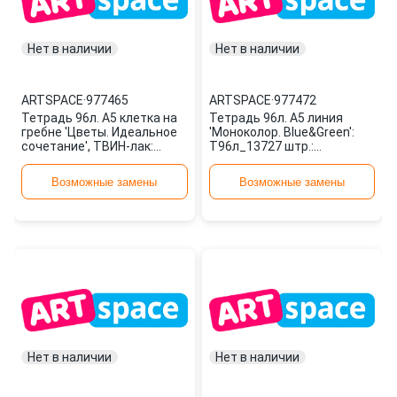
Нет в наличии
Нет в наличии
ARTSPACE
·
977465
ARTSPACE
·
977472
Тетрадь 96л. А5 клетка на
Тетрадь 96л. А5 линия
гребне 'Цветы. Идеальное
'Моноколор. Blue&Green':
сочетание', ТВИН-лак:
Т96л_13727 штр.:
Т96спкТЛ_13749 штр.:
4680211117276 977472
468021 977465 ARTSPACE
ARTSPACE
Возможные замены
Возможные замены
Нет в наличии
Нет в наличии