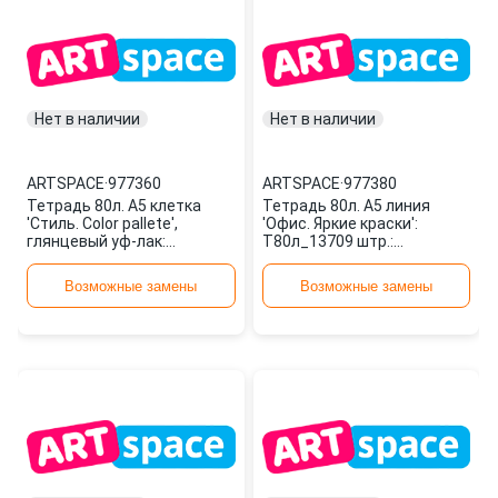
Нет в наличии
Нет в наличии
ARTSPACE
·
977360
ARTSPACE
·
977380
Тетрадь 80л. А5 клетка
Тетрадь 80л. А5 линия
'Стиль. Color pallete',
'Офис. Яркие краски':
глянцевый уф-лак:
Т80л_13709 штр.:
Т80кГЛ_12150 штр.:
4680211117092 977380
4680211101503 977360
ARTSPACE
Возможные замены
Возможные замены
ARTSPACE