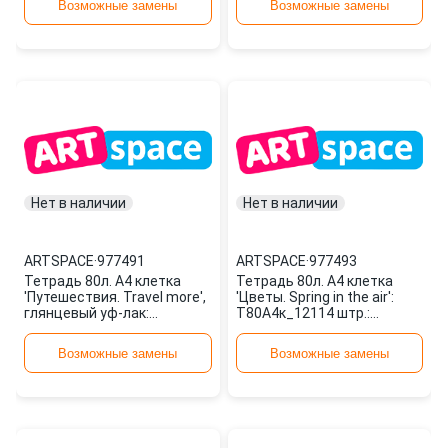
Возможные замены
Возможные замены
Нет в наличии
Нет в наличии
ARTSPACE
·
977491
ARTSPACE
·
977493
Тетрадь 80л. А4 клетка
Тетрадь 80л. А4 клетка
'Путешествия. Travel more',
'Цветы. Spring in the air':
глянцевый уф-лак:
Т80А4к_12114 штр.:
Т80А4кГЛ_12112 штр.:
4680211101145 977493
4680211101 977491
ARTSPACE
Возможные замены
Возможные замены
ARTSPACE