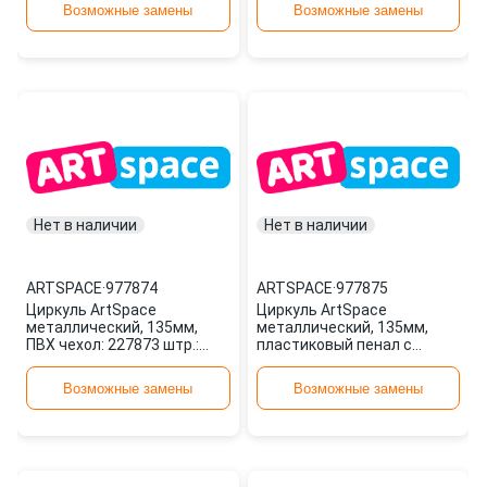
977872
977873
Возможные замены
Возможные замены
Нет в наличии
Нет в наличии
ARTSPACE
·
977874
ARTSPACE
·
977875
Циркуль ArtSpace
Циркуль ArtSpace
металлический, 135мм,
металлический, 135мм,
ПВХ чехол: 227873 штр.:
пластиковый пенал с
4680211074685 977874
линейкой: 227872 штр.:
14680211074712 977875
Возможные замены
Возможные замены