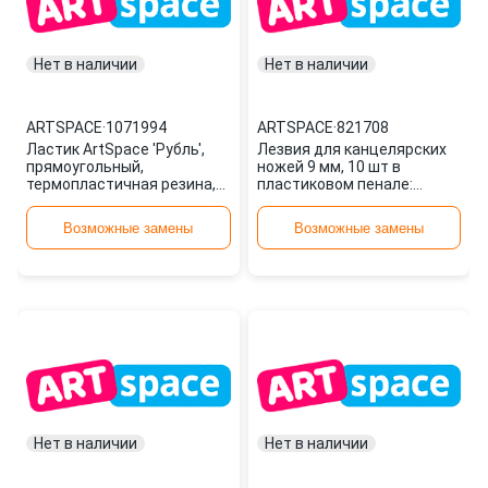
Нет в наличии
Нет в наличии
ARTSPACE
·
1071994
ARTSPACE
·
821708
Ластик ArtSpace 'Рубль',
Лезвия для канцелярских
прямоугольный,
ножей 9 мм, 10 шт в
термопластичная резина,
пластиковом пенале:
ассорти, 68x30x7мм
BLCUT9_1367/ 178795 штр.:
ER_19125 1071994
4650062493 821708
Возможные замены
Возможные замены
ARTSPACE
Нет в наличии
Нет в наличии