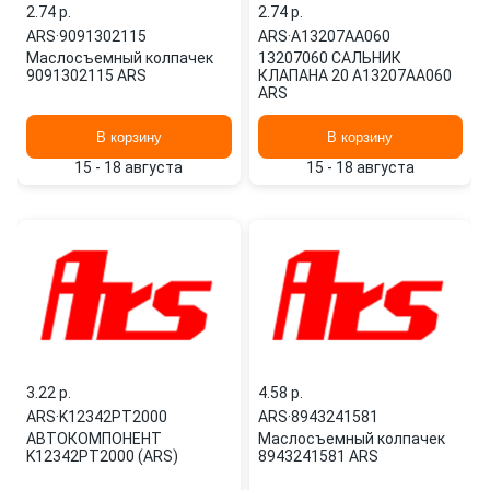
2.74 p.
2.74 p.
ARS
·
9091302115
ARS
·
A13207AA060
Маслосъемный колпачек
13207060 САЛЬНИК
9091302115 ARS
КЛАПАНА 20 A13207AA060
ARS
В корзину
В корзину
15 - 18 августа
15 - 18 августа
3.22 p.
4.58 p.
ARS
·
K12342PT2000
ARS
·
8943241581
АВТОКОМПОНЕНТ
Маслосъемный колпачек
K12342PT2000 (ARS)
8943241581 ARS