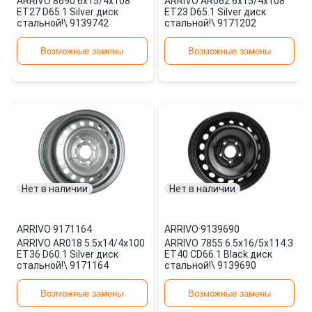
ARRIVO 8690 6x15/4x108
ARRIVO AR062 6x15/4x108
ET27 D65.1 Silver диск
ET23 D65.1 Silver диск
стальной!\ 9139742
стальной!\ 9171202
Возможные замены
Возможные замены
Нет в наличии
Нет в наличии
ARRIVO
·
9171164
ARRIVO
·
9139690
ARRIVO AR018 5.5x14/4x100
ARRIVO 7855 6.5x16/5x114.3
ET36 D60.1 Silver диск
ET40 CD66.1 Black диск
стальной!\ 9171164
стальной!\ 9139690
Возможные замены
Возможные замены