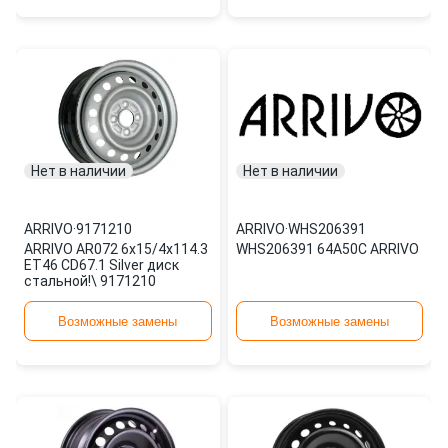
Нет в наличии
Нет в наличии
ARRIVO
·
9171210
ARRIVO
·
WHS206391
ARRIVO AR072 6x15/4x114.3
WHS206391 64A50C ARRIVO
ET46 CD67.1 Silver диск
стальной!\ 9171210
Возможные замены
Возможные замены