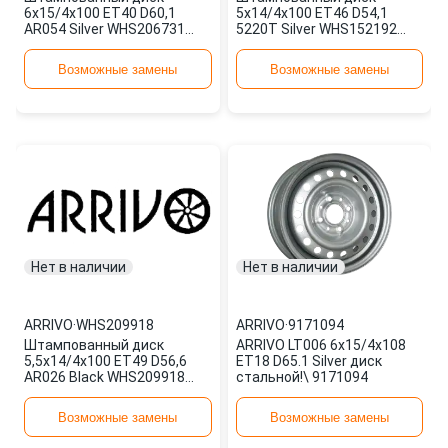
6x15/4x100 ET40 D60,1
5x14/4x100 ET46 D54,1
AR054 Silver WHS206731
5220T Silver WHS152192
ARRIVO
ARRIVO
Возможные замены
Возможные замены
Нет в наличии
Нет в наличии
ARRIVO
·
WHS209918
ARRIVO
·
9171094
Штампованный диск
ARRIVO LT006 6x15/4x108
5,5x14/4x100 ET49 D56,6
ET18 D65.1 Silver диск
AR026 Black WHS209918
стальной!\ 9171094
ARRIVO
Возможные замены
Возможные замены