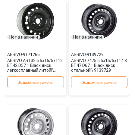
Нет в наличии
Нет в наличии
ARRIVO
·
9171266
ARRIVO
·
9139729
ARRIVO AR132 6.5x16/5x112
ARRIVO 7475 5.5x15/5x114.3
ET42 D57.1 Black диск
ET47 D67.1 Black диск
легкосплавный литой!\
стальной!\ 9139729
9171266
Возможные замены
Возможные замены