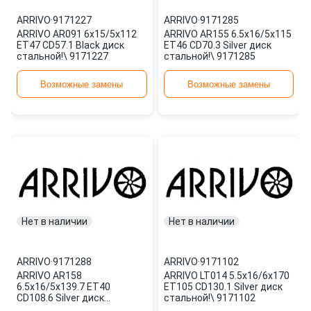
ARRIVO
·
9171227
ARRIVO
·
9171285
ARRIVO AR091 6x15/5x112
ARRIVO AR155 6.5x16/5x115
ET47 CD57.1 Black диск
ET46 CD70.3 Silver диск
стальной!\ 9171227
стальной!\ 9171285
Возможные замены
Возможные замены
Нет в наличии
Нет в наличии
ARRIVO
·
9171288
ARRIVO
·
9171102
ARRIVO AR158
ARRIVO LT014 5.5x16/6x170
6.5x16/5x139.7 ET40
ET105 CD130.1 Silver диск
CD108.6 Silver диск
стальной!\ 9171102
стальной!\ 9171288