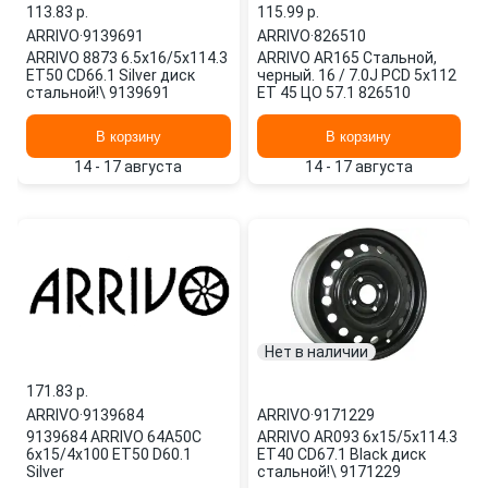
113.83 p.
115.99 p.
ARRIVO
·
9139691
ARRIVO
·
826510
ARRIVO 8873 6.5x16/5x114.3
ARRIVO AR165 Стальной,
ET50 CD66.1 Silver диск
черный. 16 / 7.0J PCD 5x112
стальной!\ 9139691
ET 45 ЦО 57.1 826510
В корзину
В корзину
14 - 17 августа
14 - 17 августа
Нет в наличии
171.83 p.
ARRIVO
·
9139684
ARRIVO
·
9171229
9139684 ARRIVO 64A50C
ARRIVO AR093 6x15/5x114.3
6x15/4x100 ET50 D60.1
ET40 CD67.1 Black диск
Silver
стальной!\ 9171229