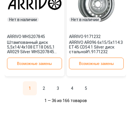
Нет в наличии
Нет в наличии
ARRIVO
·
WHS207845
ARRIVO
·
9171232
Штампованный диск
ARRIVO AR096 6x15/5x114.3
5,5x14/4x108 ET18 D65,1
ET45 CD54.1 Silver диск
AR029 Silver WHS207845
стальной!\ 9171232
ARRIVO
Возможные замены
Возможные замены
1
2
3
4
5
1 — 36 из 166 товаров