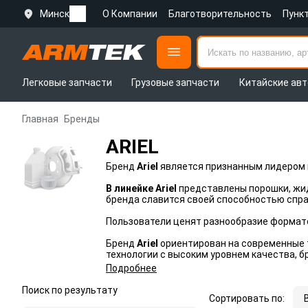
Минск
О Компании
Благотворительность
Пунк
Легковые запчасти
Грузовые запчасти
Китайские авт
Главная
Бренды
ARIEL
Бренд
Ariel
является признанным лидером в
В линейке Ariel
представлены порошки, жид
бренда славится своей способностью спр
Пользователи ценят разнообразие формато
Бренд
Ariel
ориентирован на современные 
технологии с высоким уровнем качества, 
Подробнее
Поиск по результату
Сортировать по: