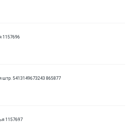
я 1157696
я штр. 5413149673243 865877
лья 1157697