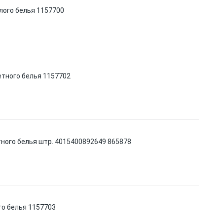
лого белья 1157700
етного белья 1157702
тного белья штр. 4015400892649 865878
го белья 1157703