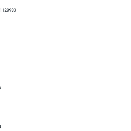
 1128983
3
4