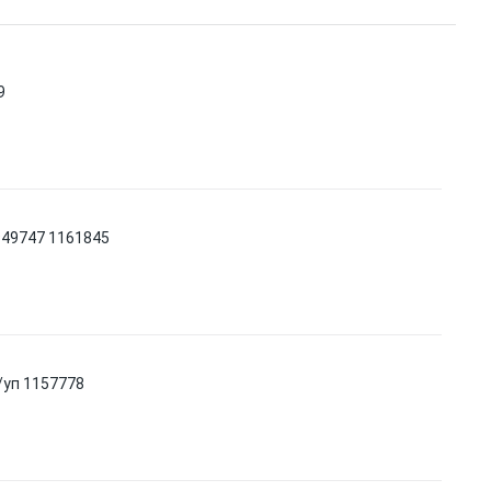
9
0949747 1161845
/уп 1157778