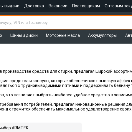
ты выдачи
Доставка
Вакансии
Поставщикам
Оптовым пок
о
Шины и диски
Моторные масла
Аккумуляторы
Ав
 производстве средств для стирки, предлагая широкий ассортим
кие средства и капсулы, которые обеспечивают высокую эффекти
авляться с трудновыводимыми пятнами и поддерживать белизну т
в, что позволяет выбрать наиболее удобное средство в зависимо
требования потребителей, предлагая инновационные решения для
бренд стремится обеспечить максимальное удовлетворение своих
Выбор ARMTEK