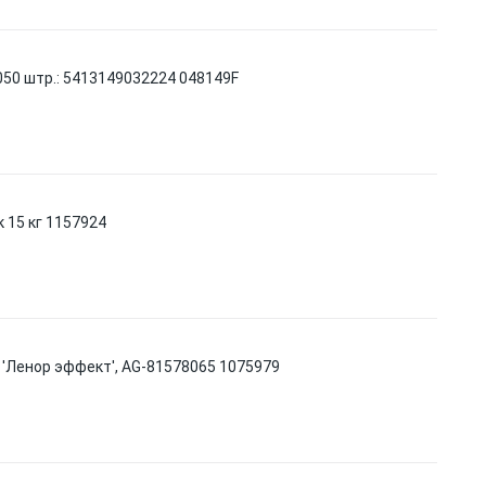
050 штр.: 5413149032224 048149F
 15 кг 1157924
ь) 'Ленор эффект', AG-81578065 1075979