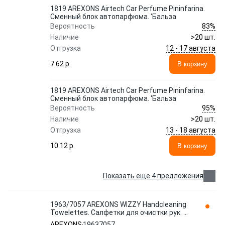
1819 AREXONS Airtech Сar Perfume Pininfarina.
Сменный блок автопарфюма. 'Бальза
83%
Вероятность
Наличие
>20 шт.
12 - 17 августа
Отгрузка
7.62 p.
В корзину
1819 AREXONS Airtech Сar Perfume Pininfarina.
Сменный блок автопарфюма. 'Бальза
95%
Вероятность
Наличие
>20 шт.
13 - 18 августа
Отгрузка
10.12 p.
В корзину
Показать еще 4 предложения
1963/7057 AREXONS WIZZY Handcleaning
Towelettes. Салфетки для очистки рук. 12
ш
AREXONS
19637057