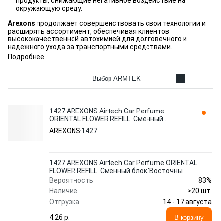
продукты, снижающие негативное воздействие на
окружающую среду.
Arexons
продолжает совершенствовать свои технологии и
расширять ассортимент, обеспечивая клиентов
высококачественной автохимией для долговечного и
надежного ухода за транспортными средствами.
Подробнее
Выбор ARMTEK
1427 AREXONS Airtech Сar Perfume
ORIENTAL FLOWER REFILL. Сменный
блок.'Восточны
AREXONS
1427
1427 AREXONS Airtech Сar Perfume ORIENTAL
FLOWER REFILL. Сменный блок.'Восточны
83%
Вероятность
Наличие
>20 шт.
14 - 17 августа
Отгрузка
4.26 p.
В корзину