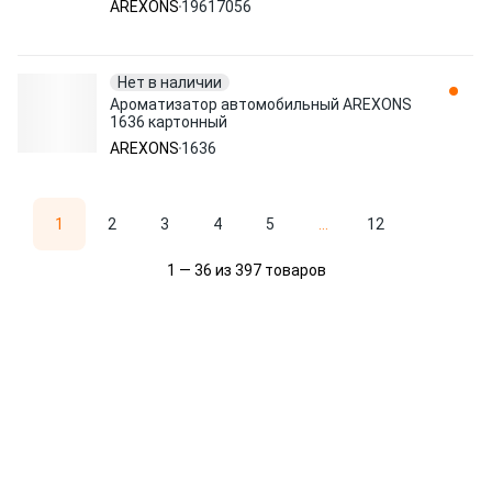
AREXONS
19617056
Нет в наличии
Ароматизатор автомобильный AREXONS
1636 картонный
AREXONS
1636
1
2
3
4
5
...
12
1 — 36 из 397 товаров