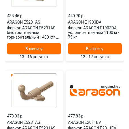
433.46 p.
440.70 p.
ARAGON
·
E5231AS
ARAGON
·
E1903DA
Фаркоп ARAGON E5231AS
Фаркоп ARAGON E1903DA
быстросъемный
условно-съемный 1100 кг/
горизонтальный 1400 кг/ 75
75 кг
кг
В корзину
В корзину
13 - 16 августа
12 - 17 августа
473.03 p.
477.83 p.
ARAGON
·
E5231AS
ARAGON
·
E2011EV
Фаркоп ARAGON E5231AS
Фаркоп ARAGON E2011EV