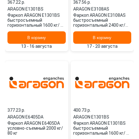
367.22 p.
367.56 p.
ARAGON
·
E1301BS
ARAGON
·
E3108AS
Фаркоп ARAGON E1301BS
Фаркоп ARAGON E3108AS
быстросъемный
быстросъемный
горизонтальный 1600 кг/ 75
горизонтальный 2400 кг/
кг
130 кг
В корзину
В корзину
13 - 16 августа
17 - 20 августа
377.23 p.
400.73 p.
ARAGON
·
E6405DA
ARAGON
·
E1301BS
Фаркоп ARAGON E6405DA
Фаркоп ARAGON E1301BS
условно-съемный 2000 кг/
быстросъемный
80 кг
горизонтальный 1600 кг/ 75
кг