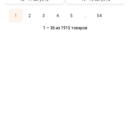
1
2
3
4
5
...
54
1 — 36 из 1915 товаров