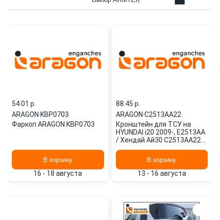
54.01 p.
88.45 p.
ARAGON
·
KBP0703
ARAGON
·
C2513AA22
Фаркоп ARAGON KBP0703
Кронштейн для ТСУ на
HYUNDAI i20 2009-, E2513AA
/ Хендай Ай30 C2513AA22
ARAGON
В корзину
В корзину
16 - 18 августа
13 - 16 августа