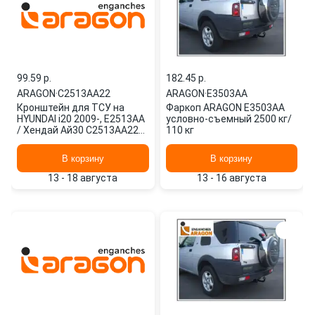
99.59 p.
182.45 p.
ARAGON
·
C2513AA22
ARAGON
·
E3503AA
Кронштейн для ТСУ на
Фаркоп ARAGON E3503AA
HYUNDAI i20 2009-, E2513AA
условно-съемный 2500 кг/
/ Хендай Ай30 C2513AA22
110 кг
ARAGON
В корзину
В корзину
13 - 18 августа
13 - 16 августа