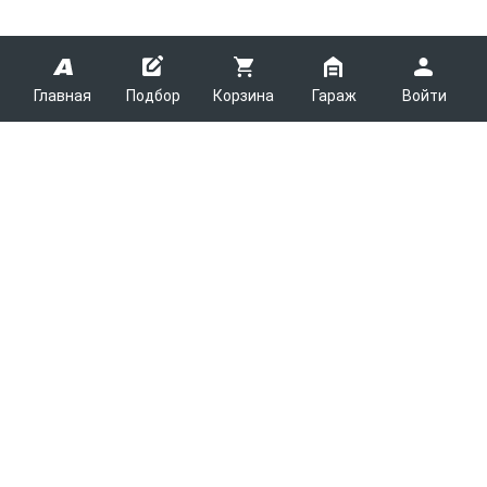
Главная
Подбор
Корзина
Гараж
Войти
ARMTEK
О Компании
Покупателям
Контакты
Как сделать заказ
Партнерам
Новости
Доставка
Поставщикам
Каталоги
Вакансии
Способы оплаты