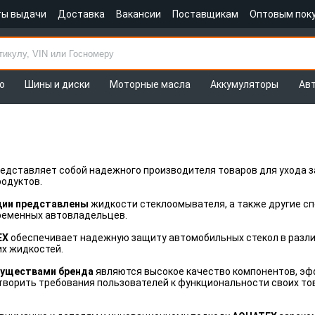
ты выдачи
Доставка
Вакансии
Поставщикам
Оптовым пок
о
Шины и диски
Моторные масла
Аккумуляторы
Ав
едставляет собой надежного производителя товаров для ухода з
одуктов.
ции представлены
жидкости стеклоомывателя, а также другие с
ременных автовладельцев.
EX
обеспечивает надежную защиту автомобильных стекол в разли
их жидкостей.
уществами бренда
являются высокое качество компонентов, эф
ворить требования пользователей к функциональности своих тов