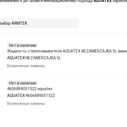
 вниманию к деталям и инновационному подходу
AQUATEX
зареком
Выбор ARMTEK
Нет в наличии
Жидкость стеклоомывателя AQUATEX NEZAMERZAJKA 5L зимняя
AQUATEX
NEZAMERZAJKA 5L
Возможные замены
Нет в наличии
4606889051322 aquatex
AQUATEX
4606889051322
Возможные замены