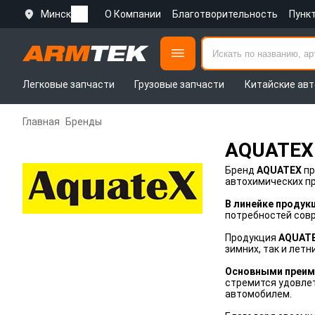
Минск
О Компании
Благотворительность
Пунк
Легковые запчасти
Грузовые запчасти
Китайские авт
Главная
Бренды
AQUATEX
Бренд
AQUATEX
пр
автохимических пр
В линейке продук
потребностей сов
Продукция
AQUAT
зимних, так и летн
Основными преим
стремится удовлет
автомобилем.