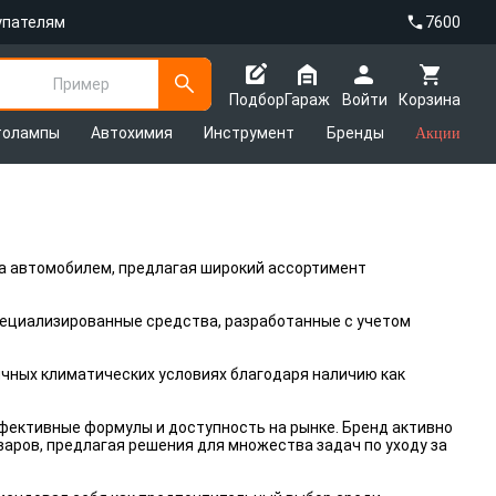
упателям
7600
Пример
Подбор
Гараж
Войти
Корзина
толампы
Автохимия
Инструмент
Бренды
Акции
а автомобилем, предлагая широкий ассортимент
пециализированные средства, разработанные с учетом
чных климатических условиях благодаря наличию как
фективные формулы и доступность на рынке. Бренд активно
аров, предлагая решения для множества задач по уходу за