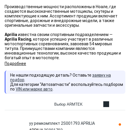
Производственные мощности расположены в Ноале, где
создаются высококачественные мотоциклы, скутеры и
комплектующие к ним. Ассортимент продукции включает
спортивные, дорожные и внедорожные модели, а также
оригинальные запчасти и аксессуары.
Aprilia
известна своим спортивным подразделением —
Aprilia Racing
, которое успешно участвует в различных
мотоспортивных соревнованиях, завоевав 54 мировых
титула. Преимуществами компании являются
инновационные технологии, высокое качество продукции и
богатый опыт в мотоспорте.
Подробнее
Не нашли подходящую деталь? Оставьте
заявку на
подбор
.
Для категории “Автозапчасти” воспользуйтесь подбором
по
VIN или марке авто
.
Выбор ARMTEK
yy ремкомплект 2S001793 APRILIA