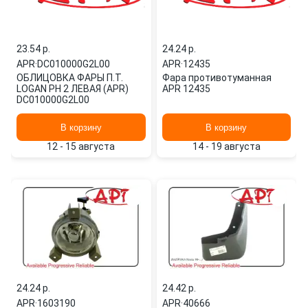
23.54 p.
24.24 p.
APR
·
DC010000G2L00
APR
·
12435
ОБЛИЦОВКА ФАРЫ П.Т.
Фара противотуманная
LOGAN PH 2 ЛЕВАЯ (APR)
APR 12435
DC010000G2L00
В корзину
В корзину
12 - 15 августа
14 - 19 августа
24.24 p.
24.42 p.
APR
·
1603190
APR
·
40666