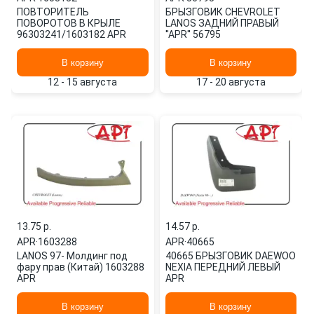
ПОВТОРИТЕЛЬ
БРЫЗГОВИК СHEVROLET
ПОВОРОТОВ В КРЫЛЕ
LANOS ЗАДНИЙ ПРАВЫЙ
96303241/1603182 APR
''APR'' 56795
В корзину
В корзину
12 - 15 августа
17 - 20 августа
13.75 p.
14.57 p.
APR
·
1603288
APR
·
40665
LANOS 97- Молдинг под
40665 БРЫЗГОВИК DAEWOO
фару прав (Китай) 1603288
NEXIA ПЕРЕДНИЙ ЛЕВЫЙ
APR
APR
В корзину
В корзину