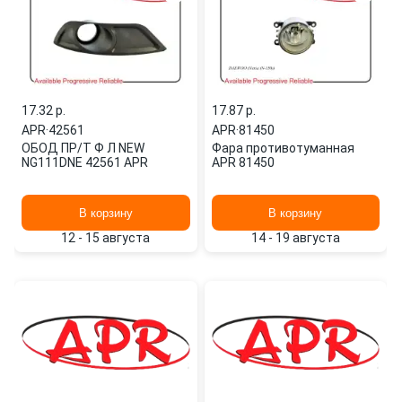
17.32 p.
17.87 p.
APR
·
42561
APR
·
81450
ОБОД ПР/Т Ф Л NEW
Фара противотуманная
NG111DNE 42561 APR
APR 81450
В корзину
В корзину
12 - 15 августа
14 - 19 августа