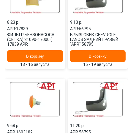
8.23 p.
9.13 p.
APR
·
17839
APR
·
56795
ФИЛЬТР БЕНЗОНАСОСА
БРЫЗГОВИК СHEVROLET
(СЕТКА) 31090-17000 (
LANOS ЗАДНИЙ ПРАВЫЙ
17839 APR
''APR'' 56795
В корзину
В корзину
13 - 16 августа
15 - 19 августа
9.68 p.
11.20 p.
APR
·
1603182
APR
·
56795