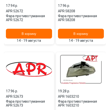
17.94 p.
17.96 p.
APR
·
52672
APR
·
58208
Фара противотуманная
Фара противотуманная
APR 52672
APR 58208
В корзину
В корзину
14 - 19 августа
14 - 19 августа
17.96 p.
19.28 p.
APR
·
52673
APR
·
1603210
Фара противотуманная
Фара противотуманная
APR 52673
APR 1603210