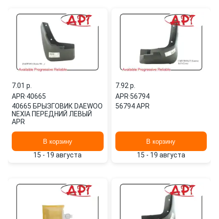
7.01 p.
7.92 p.
APR
·
40665
APR
·
56794
40665 БРЫЗГОВИК DAEWOO
56794 APR
NEXIA ПЕРЕДНИЙ ЛЕВЫЙ
APR
В корзину
В корзину
15 - 19 августа
15 - 19 августа