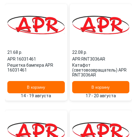
21.68 p.
22.08 p.
APR
·
16031461
APR
·
RNT3036AR
Решетка бампера APR
Катафот
16031461
(световозвращатель) APR
RNT3036AR
В корзину
В корзину
14 - 19 августа
17 - 20 августа