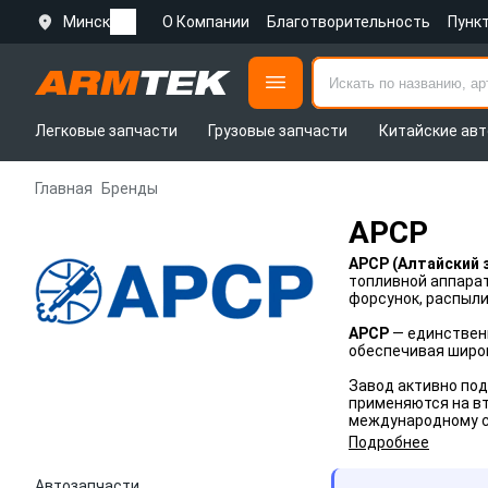
Минск
О Компании
Благотворительность
Пунк
Легковые запчасти
Грузовые запчасти
Китайские авт
Главная
Бренды
APCP
APCP (Алтайский 
топливной аппарат
форсунок, распыли
APCP
— единствен
обеспечивая широ
Завод активно по
применяются на вт
международному ст
Подробнее
Автозапчасти