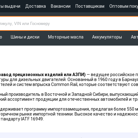
ты выдачи
Доставка
Вакансии
Поставщикам
Оптовым пок
о
Шины и диски
Моторные масла
Аккумуляторы
Ав
завод прецизионных изделий или АЗПИ)
— ведущее российское 
уры для дизельных двигателей. Основанный в 1960 году в Барнау
телей и систем впрыска Common Rail, которые соответствуют со
ный производитель в Восточной и Западной Сибири, выпускающий
кий ассортимент продукции для отечественных автомобилей и тр
ддерживает программу импортозамещения, предлагая более 550 
оричном рынке импортной техники. Высокое качество и надежно
андарту IATF 16949.