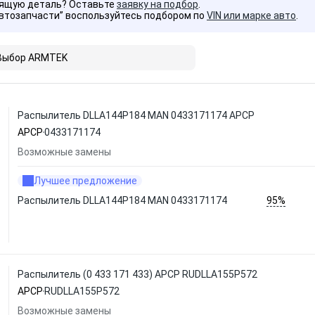
дящую деталь? Оставьте
заявку на подбор
.
Автозапчасти” воспользуйтесь подбором по
VIN или марке авто
.
Выбор ARMTEK
Распылитель DLLA144P184 MAN 0433171174 APCP
APCP
0433171174
Возможные замены
Лучшее предложение
95%
Распылитель DLLA144P184 MAN 0433171174
Распылитель (0 433 171 433) APCP RUDLLA155P572
APCP
RUDLLA155P572
Возможные замены