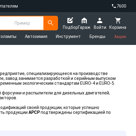
упателям
7600
Пример
Подбор
Гараж
Войти
Корзина
толампы
Автохимия
Инструмент
Бренды
Акции
предприятие, специализирующееся на производстве
ле, завод занимается разработкой и серийным выпуском
временным экологическим стандартам EURO-4 и EURO-5.
 форсунки и распылители для дизельных двигателей,
акторов.
модификаций своей продукции, которые успешно
сть продукции
APCP
подтверждены сертификацией по