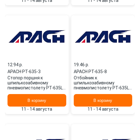
11 - 14 августа
11 - 14 августа
12.94 p.
19.46 p.
APACH
·
PT-635-3
APACH
·
PT-635-8
Стопор поршня к
Отбойник к
шпилькозабивному
шпилькозабивному
пневмопистолету PT-635L
пневмопистолету PT-635L
(31600301) PT-635-3 APACH
(92600102) PT-635-8 APACH
В корзину
В корзину
11 - 14 августа
11 - 14 августа