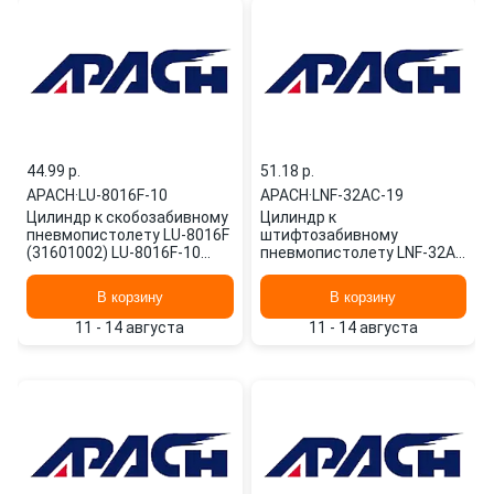
44.99 p.
51.18 p.
APACH
·
LU-8016F-10
APACH
·
LNF-32AC-19
Цилиндр к скобозабивному
Цилиндр к
пневмопистолету LU-8016F
штифтозабивному
(31601002) LU-8016F-10
пневмопистолету LNF-32AC
APACH
(11101902) LNF-32AC-19
APACH
В корзину
В корзину
11 - 14 августа
11 - 14 августа