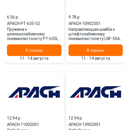
6.56 p.
9.78 p.
APACH
·
PT-635-52
APACH
·
10902501
Пружина к
Направляющая шайба к
шпилькозабивному
штифтозабивному
пневмопистолету PT-635L
пневмопистолету LNF-50AC
(92602201) PT-635-52
10902501 APACH
APACH
В корзину
В корзину
11 - 14 августа
11 - 14 августа
12.94 p.
12.94 p.
APACH
·
11002001
APACH
·
13902001