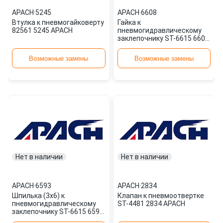
APACH
·
5245
APACH
·
6608
Втулка к пневмогайковерту
Гайка к
82561 5245 APACH
пневмогидравлическому
заклепочнику ST-6615 6608
APACH
Возможные замены
Возможные замены
Нет в наличии
Нет в наличии
APACH
·
6593
APACH
·
2834
Шпилька (3x6) к
Клапан к пневмоотвертке
пневмогидравлическому
ST-4481 2834 APACH
заклепочнику ST-6615 6593
APACH