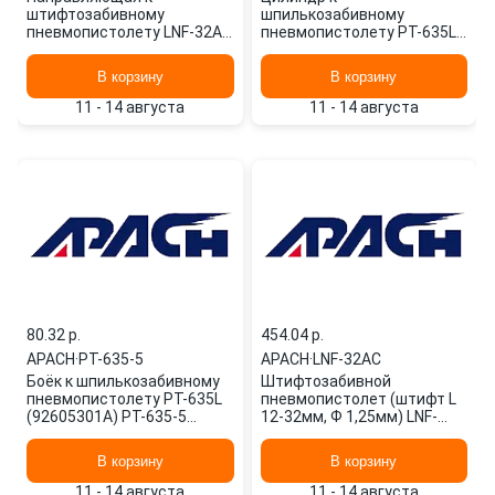
штифтозабивному
шпилькозабивному
пневмопистолету LNF-32AC
пневмопистолету PT-635L
11001401A APACH
(92601201) PT-635-7 APACH
В корзину
В корзину
11 - 14 августа
11 - 14 августа
80.32 p.
454.04 p.
APACH
·
PT-635-5
APACH
·
LNF-32AC
Боёк к шпилькозабивному
Штифтозабивной
пневмопистолету PT-635L
пневмопистолет (штифт L
(92605301A) PT-635-5
12-32мм, Ф 1,25мм) LNF-
APACH
32AC APACH
В корзину
В корзину
11 - 14 августа
11 - 14 августа