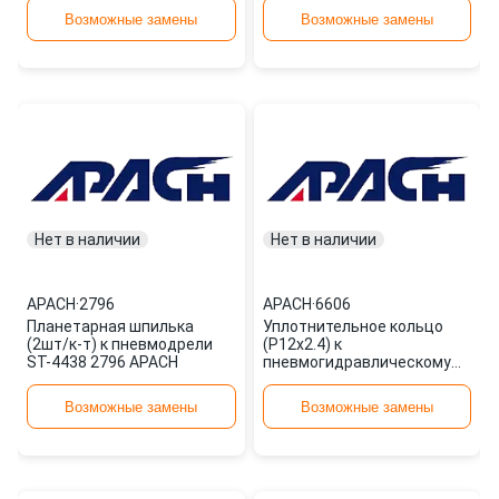
Возможные замены
Возможные замены
Нет в наличии
Нет в наличии
APACH
·
2796
APACH
·
6606
Планетарная шпилька
Уплотнительное кольцо
(2шт/к-т) к пневмодрели
(P12x2.4) к
ST-4438 2796 APACH
пневмогидравлическому
заклепочнику ST-6615 6606
APACH
Возможные замены
Возможные замены