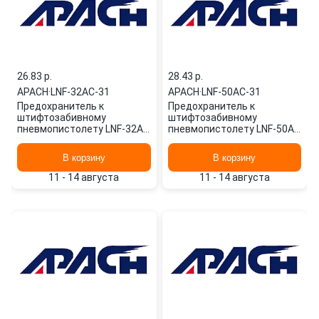
26.83 p.
28.43 p.
APACH
·
LNF-32AC-31
APACH
·
LNF-50AC-31
Предохранитель к
Предохранитель к
штифтозабивному
штифтозабивному
пневмопистолету LNF-32AC
пневмопистолету LNF-50AC
(11003101) LNF-32AC-31
(13203101) LNF-50AC-31
APACH
APACH
В корзину
В корзину
11 - 14 августа
11 - 14 августа