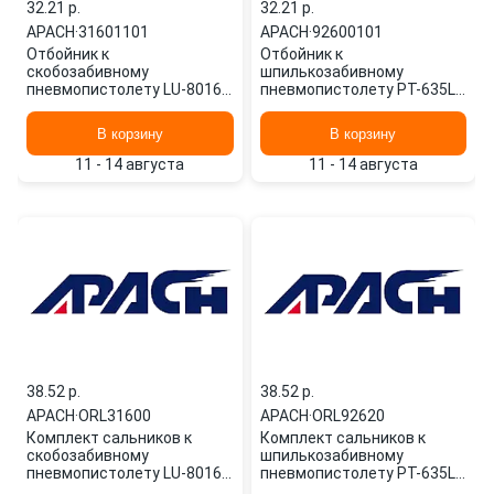
32.21 p.
32.21 p.
APACH
·
31601101
APACH
·
92600101
Отбойник к
Отбойник к
скобозабивному
шпилькозабивному
пневмопистолету LU-8016F
пневмопистолету PT-635L
31601101 APACH
92600101 APACH
В корзину
В корзину
11 - 14 августа
11 - 14 августа
38.52 p.
38.52 p.
APACH
·
ORL31600
APACH
·
ORL92620
Комплект сальников к
Комплект сальников к
скобозабивному
шпилькозабивному
пневмопистолету LU-8016F
пневмопистолету PT-635L
ORL31600 APACH
ORL92620 APACH