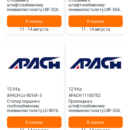
Отбойник к
Отбойник к
штифтозабивному
штифтозабивному
пневмопистолету LNF-32AC
пневмопистолету LNF-50AC
11002001 APACH
13902001 APACH
В корзину
В корзину
11 - 14 августа
11 - 14 августа
12.94 p.
12.94 p.
APACH
·
LU-8016F-3
APACH
·
11100702
Стопор поршня к
Прокладка к
скобозабивному
штифтозабивному
пневмопистолету LU-8016F
пневмопистолету LNF-32AC
(31600301) APACH
11100702 APACH
В корзину
В корзину