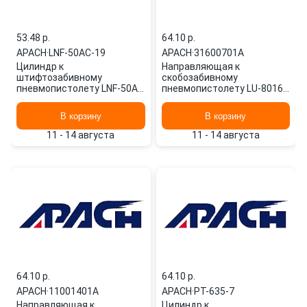
53.48 p.
64.10 p.
APACH
·
LNF-50AC-19
APACH
·
31600701A
Цилиндр к
Направляющая к
штифтозабивному
скобозабивному
пневмопистолету LNF-50AC
пневмопистолету LU-8016F
(13901902) LNF-50AC-19
31600701A APACH
APACH
В корзину
В корзину
11 - 14 августа
11 - 14 августа
64.10 p.
64.10 p.
APACH
·
11001401A
APACH
·
PT-635-7
Направляющая к
Цилиндр к