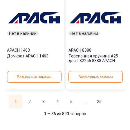
Нет в наличии
Нет в наличии
APACH
·
1463
APACH
·
8388
Домкрат APACH 1463
Торсионная пружина #25
для T82256 8388 APACH
Возможные замены
Возможные замены
1
2
3
4
5
...
25
1 — 36 из 890 товаров