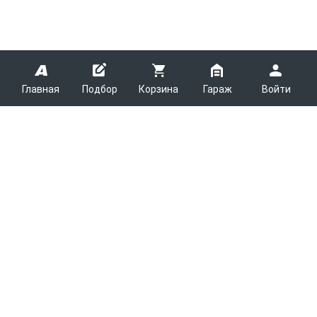
Главная
Подбор
Корзина
Гараж
Войти
ARMTEK
О Компании
Покупателям
Контакты
Как сделать заказ
Партнерам
Новости
Доставка