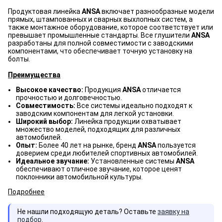
Продуктовая линейка
ANSA
включает разнообразные модели
прямых, штампованных и сварных выхлопных систем, а
также монтажное оборудование, которое соответствует или
превышает промышленные стандарты. Все глушители
ANSA
разработаны для полной совместимости с заводскими
компонентами, что обеспечивает точную установку на
болты.
Преимущества
Высокое качество:
Продукция
ANSA
отличается
прочностью и долговечностью.
Совместимость:
Все системы идеально подходят к
заводским компонентам для легкой установки.
Широкий выбор:
Линейка продукции охватывает
множество моделей, подходящих для различных
автомобилей.
Опыт:
Более 40 лет на рынке, бренд
ANSA
пользуется
доверием среди любителей спортивных автомобилей.
Идеальное звучание:
Установленные системы
ANSA
обеспечивают отличное звучание, которое ценят
поклонники автомобильной культуры.
Подробнее
Не нашли подходящую деталь? Оставьте
заявку на
подбор
.