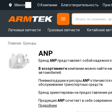
Минск
О Компании
Благотворительность
Пунк
Легковые запчасти
Грузовые запчасти
Китайские авт
Главная
Бренды
ANP
Бренд
ANP
представляет собой надежного
В ассортименте
компании можно найти как
автомобилей.
Пневмоподушки и ресоры
ANP
отличаются в
обслуживания транспортных средств.
Бренд ориентирован на предоставление ре
Продукция
ANP
сочетает в себе современн
Подробнее