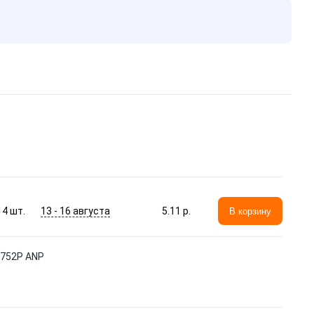
13 - 16 августа
14
шт.
5.11 p.
В корзину
6752P ANP