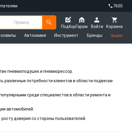
упателям
7600
Пример
Подбор
Гараж
Войти
Корзина
толампы
Автохимия
Инструмент
Бренды
Акции
тве пневмоподушек и пневморессор.
ить различные потребности клиентов в области подвески
 популярными среди специалистов в области ремонта и
ции автомобилей.
 росту доверия со стороны пользователей.