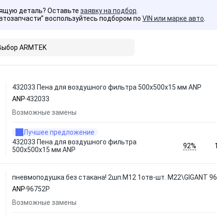
дящую деталь? Оставьте
заявку на подбор
.
Автозапчасти” воспользуйтесь подбором по
VIN или марке авто
.
Выбор ARMTEK
432033 Пена для воздушного фильтра 500x500x15 мм ANP
ANP
432033
Возможные замены
Лучшее предложение
432033 Пена для воздушного фильтра
92%
500x500x15 мм ANP
пневмоподушка без стакана! 2шп.M12 1отв-шт. M22\GIGANT 9
ANP
96752P
Возможные замены