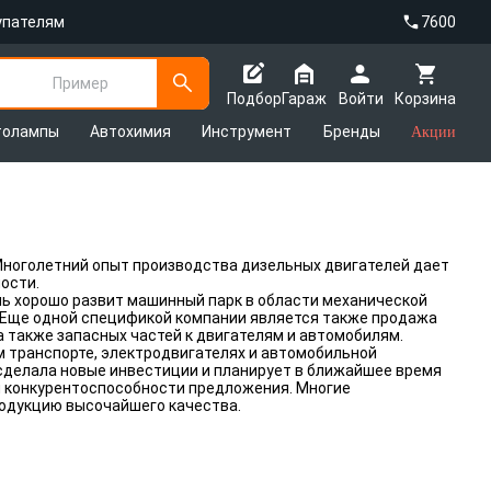
упателям
7600
Пример
Подбор
Гараж
Войти
Корзина
толампы
Автохимия
Инструмент
Бренды
Акции
Многолетний опыт производства дизельных двигателей дает
ости.
нь хорошо развит машинный парк в области механической
. Еще одной спецификой компании является также продажа
 также запасных частей к двигателям и автомобилям.
 транспорте, электродвигателях и автомобильной
сделала новые инвестиции и планирует в ближайшее время
и конкурентоспособности предложения. Многие
одукцию высочайшего качества.