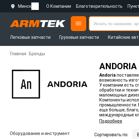
Минск
О Компании
Благотворительность
Пунк
Легковые запчасти
Грузовые запчасти
Китайские авт
Главная
Бренды
ANDORIA
Andoria
поставляе
возможность изго
У компании есть с
обработки и техни
маломощных дизель
Компоненты испол
промышленности. 
еще больше, благ
международные к
Подробнее
Оборудование и инструмент
Сортировать по: