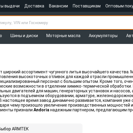
ты выдачи
Доставка
Вакансии
Поставщикам
Оптовым пок
о
Шины и диски
Моторные масла
Аккумуляторы
Ав
т широкий ассортимент чугунного литья высочайшего качества. 
товления высокоточных отливок для каждой отрасли промышленн
пециализированный персонал с большим опытом. Кроме того, оче
ческие возможности в отделении химико-термической обработки
ных двигателей для машин, генераторных установок и насосов, а
ьзуются в подъемном оборудовании, арматуре, железнодорожном
В настоящее время завод динамично развивается, компания уже 
одаря чему произошло увеличение производственных мощностей 
лиенты признали
Andoria
надежным партнером, предлагающим пр
Выбор ARMTEK