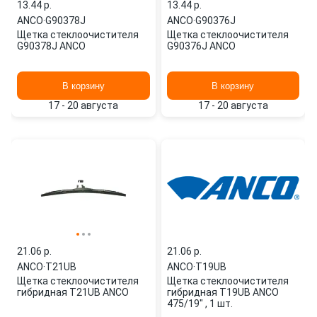
13.44 p.
13.44 p.
ANCO
·
G90378J
ANCO
·
G90376J
Щетка стеклоочистителя
Щетка стеклоочистителя
G90378J ANCO
G90376J ANCO
В корзину
В корзину
17 - 20 августа
17 - 20 августа
21.06 p.
21.06 p.
ANCO
·
T21UB
ANCO
·
T19UB
Щетка стеклоочистителя
Щетка стеклоочистителя
гибридная T21UB ANCO
гибридная T19UB ANCO
475/19" , 1 шт.