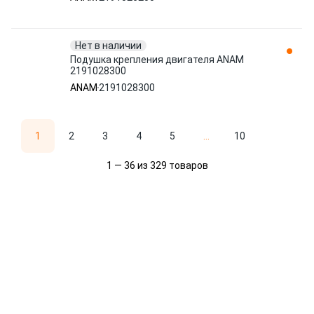
Нет в наличии
Подушка крепления двигателя ANAM
2191028300
ANAM
2191028300
1
2
3
4
5
...
10
1 — 36 из 329 товаров