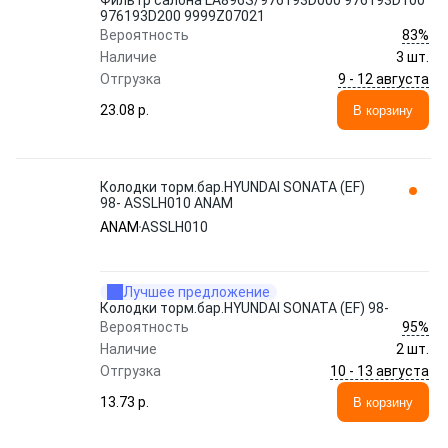
Фильтр салона LA896S/976193D000 976193D100
976193D200 9999Z07021
83%
Вероятность
Наличие
3 шт.
9 - 12 августа
Отгрузка
23.08 p.
В корзину
Колодки торм.бар.HYUNDAI SONATA (EF)
98- ASSLH010 ANAM
ANAM
ASSLH010
Лучшее предложение
Колодки торм.бар.HYUNDAI SONATA (EF) 98-
95%
Вероятность
Наличие
2 шт.
10 - 13 августа
Отгрузка
13.73 p.
В корзину