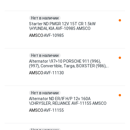
Нет в наличии
Starter ND PMGR 12V 15T CR 1.5kW
\HYUNDAI, KIA AVF-10985 AMSCO
AMSCO
AVF-10985
Нет в наличии
Alternator \97>10 PORSCHE 911 (996),
(997), Convertible, Targa, BOXSTER (986),
(987) AVF-11130 AMSCO
AMSCO
AVF-11130
Нет в наличии
Alternator ND ER/IF H/P 12v 160A
\CHRYSLER, RELIANCE AVF-11155 AMSCO
AMSCO
AVF-11155