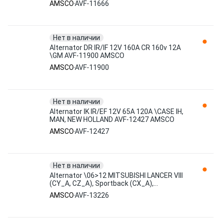
AMSCO
AVF-11666
Нет в наличии
Alternator DR IR/IF 12V 160A CR 160v 12A
\GM AVF-11900 AMSCO
AMSCO
AVF-11900
Нет в наличии
Alternator IK IR/EF 12V 65A 120A \CASE IH,
MAN, NEW HOLLAND AVF-12427 AMSCO
AMSCO
AVF-12427
Нет в наличии
Alternator \06>12 MITSUBISHI LANCER VIII
(CY_A, CZ_A), Sportback (CX_A),
OUTLANDER II (CW_W), III (G AVF-13226
AMSCO
AVF-13226
AMSCO