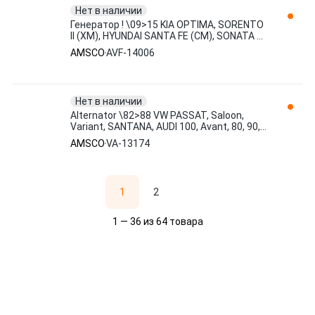
Нет в наличии
Генератор ! \09>15 KIA OPTIMA, SORENTO
II (XM), HYUNDAI SANTA FE (CM), SONATA VI
(YF) AVF-14006 AMSCO
AMSCO
AVF-14006
Нет в наличии
Alternator \82>88 VW PASSAT, Saloon,
Variant, SANTANA, AUDI 100, Avant, 80, 90,
COUPE, 85) VA-13174 AMSCO
AMSCO
VA-13174
1
2
1 — 36 из 64 товара