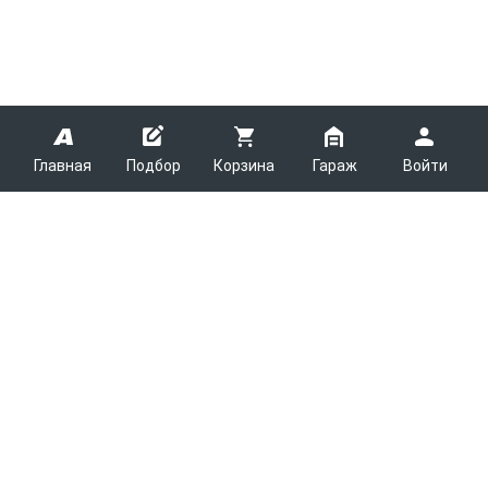
Главная
Подбор
Корзина
Гараж
Войти
ARMTEK
О Компании
Покупателям
Контакты
Как сделать заказ
Партнерам