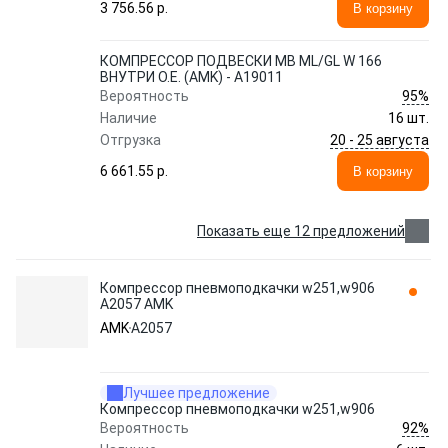
3 756.56 p.
В корзину
КОМПРЕССОР ПОДВЕСКИ MB ML/GL W 166
ВНУТРИ O.E. (AMK) - A19011
95%
Вероятность
Наличие
16 шт.
20 - 25 августа
Отгрузка
6 661.55 p.
В корзину
Показать еще 12 предложений
Компрессор пневмоподкачки w251,w906
A2057 AMK
AMK
A2057
Лучшее предложение
Компрессор пневмоподкачки w251,w906
92%
Вероятность