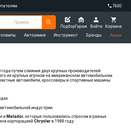
упателям
7600
Пример
Подбор
Гараж
Войти
Корзина
толампы
Автохимия
Инструмент
Бренды
Акции
 года путем слияния двух крупных производителей
ного из крупных игроков на американском автомобильном
пактные автомобили, кроссоверы и спортивные машины.
одах.
 автомобильной индустрии.
r
и
Matador
, которые пользовались спросом в разных
щена корпорацией
Chrysler
в 1988 году.