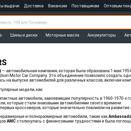
ты выдачи
Доставка
Вакансии
Поставщикам
Оптовым пок
о
Шины и диски
Моторные масла
Аккумуляторы
Ав
RS
)
— автомобильная компания, которая была образована 1 мая 1954
udson Motor Car Company. Это объединение позволило создать од
сь на выпуске автомобилей для различных классов, включая ком
пулярные модели, как:
пактные автомобили, завоевавшие популярность в 1960-1970-х г
ли, которые стали знаковыми автомобилями своего времени.
 первых кроссоверов, которые значительно повлияли на развитие
еразмерные и полноразмерные автомобили, такие как
Ambassado
одов
AMC
столкнулась с финансовыми трудностями и была погло