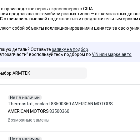
 в производстве первых кроссоверов в США.
ния предлагала автомобили разных типов — от компактных до вн
C
отличались высокой надежностью и продолжительным сроком 
ляют собой объекты коллекционирования и ценятся за свою уника
дящую деталь? Оставьте
заявку на подбор
.
Автозапчасти” воспользуйтесь подбором по
VIN или марке авто
.
Выбор ARMTEK
Нет в наличии
Thermostat, coolant 83500360 AMERICAN MOTORS
AMERICAN MOTORS
83500360
Возможные замены
Нет в наличии