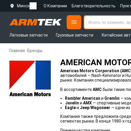
Минск
О Компании
Благотворительность
Пунк
Легковые запчасти
Грузовые запчасти
Китайские авт
Главная
Бренды
AMERICAN MOTO
American Motors Corporation (AMC
автомобилей — Nash-Kelvinator и H
рынке. Компания специализировала
В ассортименте
AMC
были такие по
Rambler American
и
Gremlin
— ком
Javelin
и
AMX
— спортивные моде
Eagle
и
Jeep Wagoneer
— одни из
Компания также предложила средн
сегментах рынка. В конце 1980-х г
Преимущества компании: