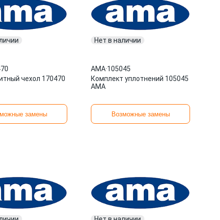
аличии
Нет в наличии
470
AMA
·
105045
тный чехол 170470
Комплект уплотнений 105045
AMA
можные замены
Возможные замены
аличии
Нет в наличии