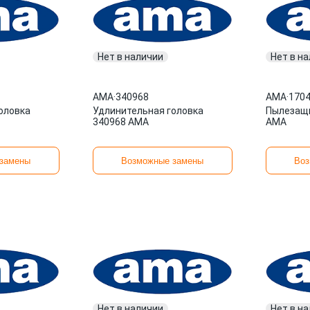
Нет в наличии
Нет в н
AMA
·
340968
AMA
·
170
оловка
Удлинительная головка
Пылезащи
340968 AMA
AMA
замены
Возможные замены
Воз
Нет в наличии
Нет в н