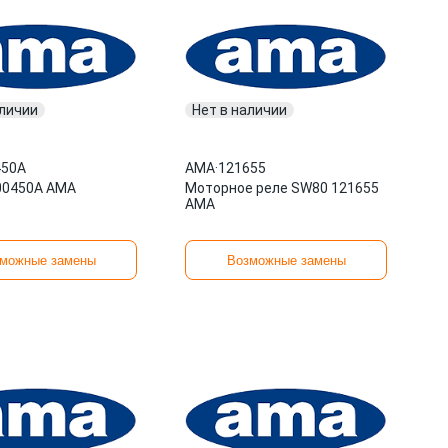
аличии
Нет в наличии
450A
AMA
·
121655
00450A AMA
Моторное реле SW80 121655
AMA
можные замены
Возможные замены