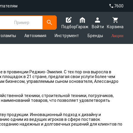
упателям
7600
Пример
Подбор
Гараж
Войти
Корзина
толампы
Автохимия
Инструмент
Бренды
Акции
е в провинции Реджио-Эмилия. С тех пор она выросла в
 площадок в 21 стране, предлагая свои услуги более чем
ым бизнесом, управляемым сыном основателя, Алессандро
йственной техники, строительной техники, погрузчиков,
0 наименований товаров, что позволяет удовлетворять
ву продукции. Инновационный подход к дизайну и
анию одним из ведущих игроков в сфере поставок
 созданию надежных и долговечных решений для клиентов по