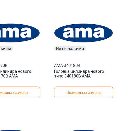
аличии
Нет в наличии
170B
AMA
·
340180B
цилиндра нового
Головка цилиндра нового
170B AMA
типа 340180B AMA
можные замены
Возможные замены