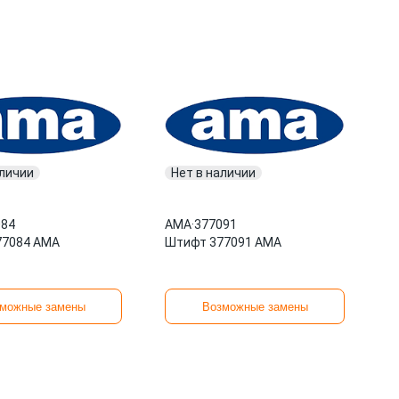
аличии
Нет в наличии
084
AMA
·
377091
77084 AMA
Штифт 377091 AMA
можные замены
Возможные замены