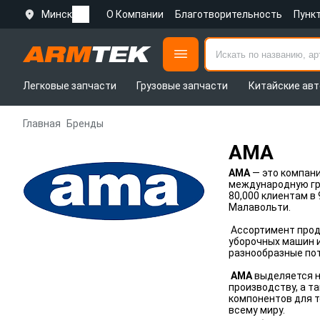
Минск
О Компании
Благотворительность
Пунк
Легковые запчасти
Грузовые запчасти
Китайские авт
Главная
Бренды
AMA
AMA
— это компани
международную гру
80,000 клиентам в
Малавольти.
Ассортимент про
уборочных машин и
разнообразные пот
AMA
выделяется н
производству, а т
компонентов для т
всему миру.