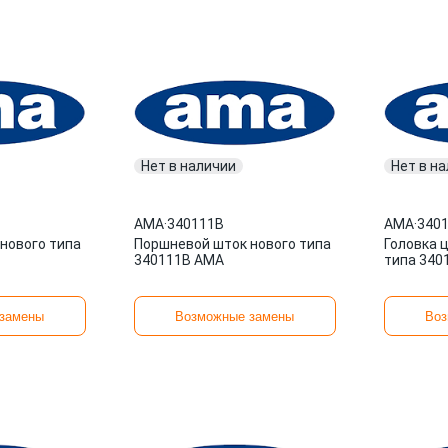
Нет в наличии
Нет в н
AMA
·
340111B
AMA
·
340
нового типа
Поршневой шток нового типа
Головка 
340111B AMA
типа 340
замены
Возможные замены
Воз