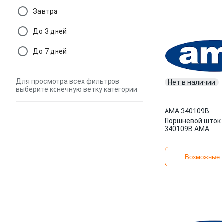
Завтра
До 3 дней
До 7 дней
Для просмотра всех фильтров
Нет в наличии
выберите конечную ветку категории
AMA
·
340109B
Поршневой шток 
340109B AMA
Возможные 