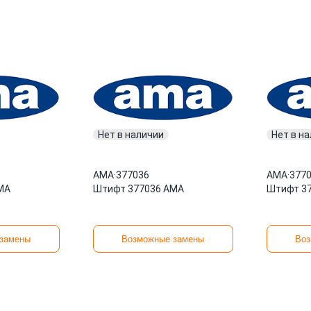
Нет в наличии
Нет в н
AMA
·
377036
AMA
·
377
MA
Штифт 377036 AMA
Штифт 3
замены
Возможные замены
Воз