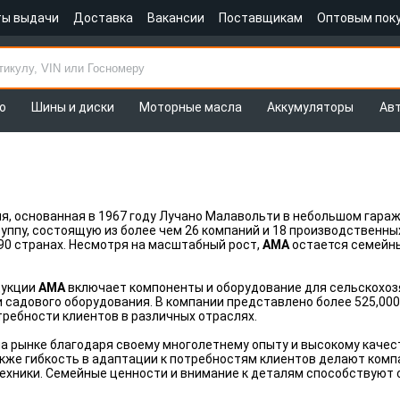
ты выдачи
Доставка
Вакансии
Поставщикам
Оптовым пок
о
Шины и диски
Моторные масла
Аккумуляторы
Ав
я, основанная в 1967 году Лучано Малавольти в небольшом гараж
ппу, состоящую из более чем 26 компаний и 18 производственных
 90 странах. Несмотря на масштабный рост,
AMA
остается семейн
дукции
AMA
включает компоненты и оборудование для сельскохозя
 садового оборудования. В компании представлено более 525,00
ребности клиентов в различных отраслях.
а рынке благодаря своему многолетнему опыту и высокому качест
акже гибкость в адаптации к потребностям клиентов делают комп
ехники. Семейные ценности и внимание к деталям способствуют