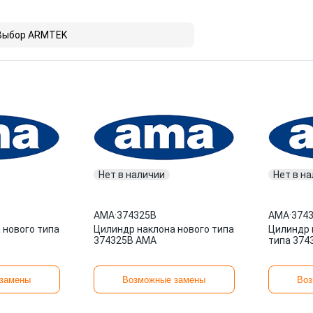
Выбор ARMTEK
Нет в наличии
Нет в н
AMA
·
374325B
AMA
·
374
 нового типа
Цилиндр наклона нового типа
Цилиндр 
374325B AMA
типа 374
замены
Возможные замены
Воз