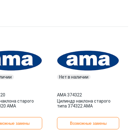
аличии
Нет в наличии
320
AMA
·
374322
наклона старого
Цилиндр наклона старого
320 AMA
типа 374322 AMA
можные замены
Возможные замены