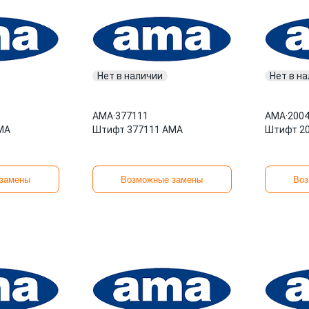
Нет в наличии
Нет в н
AMA
·
377111
AMA
·
200
MA
Штифт 377111 AMA
Штифт 2
замены
Возможные замены
Воз