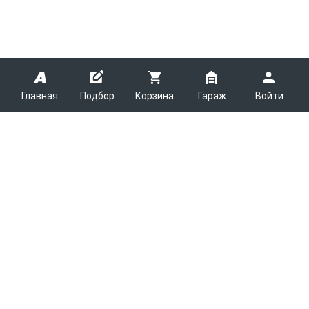
Главная
Подбор
Корзина
Гараж
Войти
ARMTEK
О Компании
Покупателям
Контакты
Как сделать заказ
Партнерам
Новости