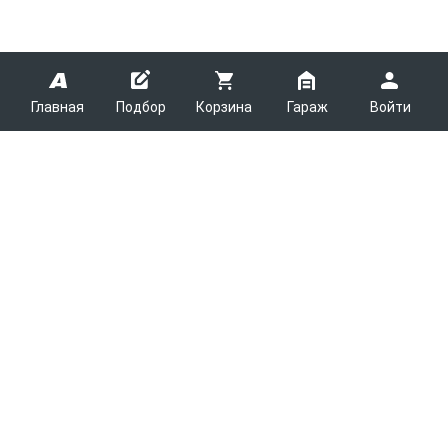
Главная
Подбор
Корзина
Гараж
Войти
ARMTEK
О Компании
Покупателям
Контакты
Как сделать заказ
Партнерам
Новости
Доставка
Поставщикам
Каталоги