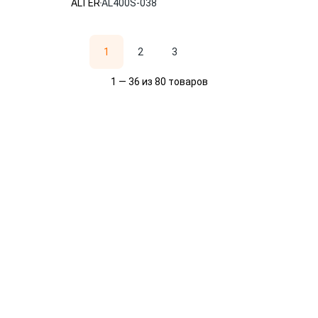
ALTER
AL400S-038
1
2
3
1 — 36 из 80 товаров