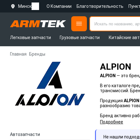
Минск
О Компании
Благотворительность
Пунк
Легковые запчасти
Грузовые запчасти
Китайские авт
Главная
Бренды
ALPION
ALPION
— это брен
В его каталоге пр
трансмиссий. Бре
Продукция
ALPION
разнообразию тов
Бренд активно раб
Подробнее
Автозапчасти
Не нашли подхо