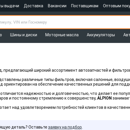
ты выдачи
Доставка
Вакансии
Поставщикам
Оптовым пок
о
Шины и диски
Моторные масла
Аккумуляторы
Ав
д, предлагающий широкий ассортимент автозапчастей и фильтро
едставлены различные типы фильтров, включая салонные, воздуш
нд ориентирован на обеспечение качественных решений для под
отличается надежностью и долговечностью, что делает ее попу
аров и постоянному стремлению к совершенству,
ALPION
занимает
отает над удовлетворением потребностей клиентов в качественн
дящую деталь? Оставьте
заявку на подбор
.