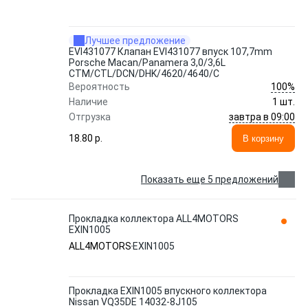
ALL4MOTORS
Лучшее предложение
EVI431077 Клапан EVI431077 впуск 107,7mm
Porsche Macan/Panamera 3,0/3,6L
CTM/CTL/DCN/DHK/4620/4640/C
100%
Вероятность
Наличие
1 шт.
завтра в 09:00
Отгрузка
18.80 p.
В корзину
Показать еще 5 предложений
Прокладка коллектора ALL4MOTORS
EXIN1005
ALL4MOTORS
EXIN1005
Прокладка EXIN1005 впускного коллектора
Nissan VQ35DE 14032-8J105