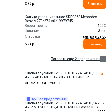
3.89 p.
В корзину
Кольцо уплотнительное SRE0368 Mercedes-
Benz M270/274 A0219979745
100%
Вероятность
Наличие
3 шт.
завтра в 09:00
Отгрузка
5.24 p.
В корзину
Показать еще 2 предложения
Клапан впускной EVI0901 1010A243 4B10/
4B11/ 4B12 MITSUBISHI 2,4 OUTLANDER
Lancer GTS ALL4MOTORS
ALL4MOTORS
EVI0901
Лучшее предложение
Клапан впускной EVI0901 1010A243 4B10/ 4B11/
4B12 MITSUBISHI 2,4 OUTLANDER Lancer GTS