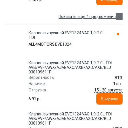
Показать еще 4 предложения
Клапан выпускной EVE1324 VAG 1,9-2.0L
TDI
AVB/AVF/AWX/AJM/AXC/AXB/AXD/AXE/BLJ
ALL4MOTORS
EVE1324
038109611F ALL4MOTORS
Клапан выпускной EVE1324 VAG 1,9-2.0L TDI
AVB/AVF/AWX/AJM/AXC/AXB/AXD/AXE/BLJ
038109611F
91%
Вероятность
Наличие
1 шт.
15 - 20 августа
Отгрузка
6.91 p.
В корзину
Клапан выпускной EVE1324 VAG 1,9-2.0L TDI
AVB/AVF/AWX/AJM/AXC/AXB/AXD/AXE/BLJ
038109611F