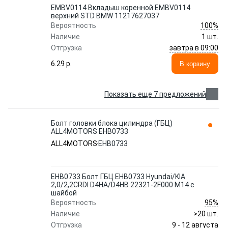
EMBV0114 Вкладыш коренной EMBV0114
верхний STD BMW 11217627037
100%
Вероятность
Наличие
1 шт.
завтра в 09:00
Отгрузка
6.29 p.
В корзину
Показать еще 7 предложений
Болт головки блока цилиндра (ГБЦ)
ALL4MOTORS EHB0733
ALL4MOTORS
EHB0733
EHB0733 Болт ГБЦ EHB0733 Hyundai/KIA
2,0/2,2CRDI D4HA/D4HB 22321-2F000 M14 с
шайбой
95%
Вероятность
Наличие
>20 шт.
9 - 12 августа
Отгрузка