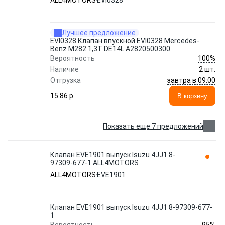
ALL4MOTORS
EVI0328
Лучшее предложение
EVI0328 Клапан впускной EVI0328 Mercedes-
Benz M282 1,3T DE14L A2820500300
100%
Вероятность
Наличие
2 шт.
завтра в 09:00
Отгрузка
15.86 p.
В корзину
Показать еще 7 предложений
Клапан EVE1901 выпуск Isuzu 4JJ1 8-
97309-677-1 ALL4MOTORS
ALL4MOTORS
EVE1901
Клапан EVE1901 выпуск Isuzu 4JJ1 8-97309-677-
1
95%