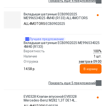
Показать еще 4 предложения
Вкладыши шатунные ECB0902025
ME996534025 4M40 (R133) ALL4MOTORS
ALL4MOTORS
ECB0902025
Лучшее предложение
Вкладыши шатунные ECB0902025 ME996534025
4M40 (R133)
100%
Вероятность
Наличие
1 шт.
завтра в 09:00
Отгрузка
14.58 p.
В корзину
Показать еще 5 предложений
EVI0328 Клапан впускной EVI0328
Mercedes-Benz M282 1,3T DE14L
A2820500300 ALL4MOTORS