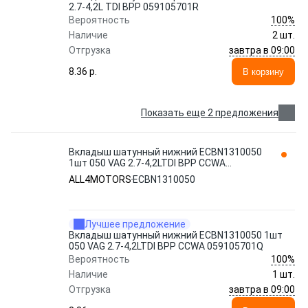
2.7-4,2L TDI BPP 059105701R
100%
Вероятность
Наличие
2 шт.
завтра в 09:00
Отгрузка
8.36 p.
В корзину
Показать еще 2 предложения
Вкладыш шатунный нижний EСBN1310050
1шт 050 VAG 2.7-4,2LTDI BPP CCWA
059105701Q ECBN1310050 ALL4MOTORS
ALL4MOTORS
ECBN1310050
Лучшее предложение
Вкладыш шатунный нижний EСBN1310050 1шт
050 VAG 2.7-4,2LTDI BPP CCWA 059105701Q
100%
Вероятность
Наличие
1 шт.
завтра в 09:00
Отгрузка