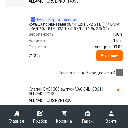
ALL4MOTORS
EPR0114050
Лучшее предложение
кольца поршневые! d84x1.2x1.5x2 STD (1)\ BMW
E46/E60/E81/E83/E84/E87/E90 1.8i/2.0i 04>
100%
Вероятность
Наличие
1 шт.
завтра в 09:00
Отгрузка
21.34 p.
В корзину
Показать еще 6 предложений
Клапан EVE1309 выпуск VAG 04L109611
ALL4MOTORS
ALL4MOTORS
EVE1309
Клапан EVE1309 выпуск VAG 04L109611
Главная
Подбор
Корзина
Гараж
Войти
95%
Вероятность