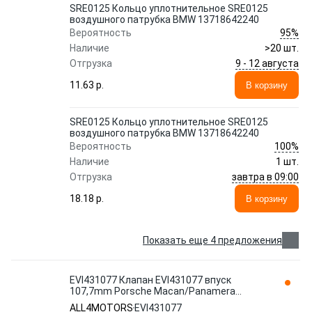
SRE0125 Кольцо уплотнительное SRE0125
воздушного патрубка BMW 13718642240
95%
Вероятность
Наличие
>20 шт.
9 - 12 августа
Отгрузка
11.63 p.
В корзину
SRE0125 Кольцо уплотнительное SRE0125
воздушного патрубка BMW 13718642240
100%
Вероятность
Наличие
1 шт.
завтра в 09:00
Отгрузка
18.18 p.
В корзину
Показать еще 4 предложения
EVI431077 Клапан EVI431077 впуск
107,7mm Porsche Macan/Panamera
3,0/3,6L CTM/CTL/DCN/DHK/4620/4640/C
ALL4MOTORS
EVI431077