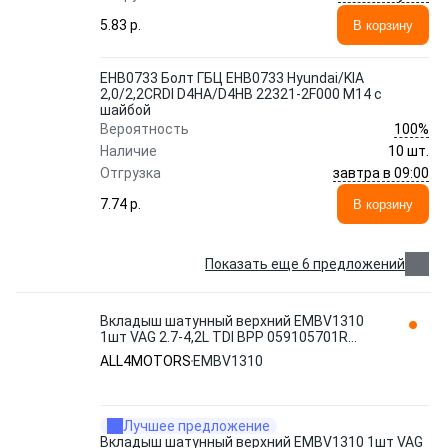
5.83 p.
В корзину
EHB0733 Болт ГБЦ EHB0733 Hyundai/KIA
2,0/2,2CRDI D4HA/D4HB 22321-2F000 M14 с
шайбой
100%
Вероятность
Наличие
10 шт.
завтра в 09:00
Отгрузка
7.74 p.
В корзину
Показать еще 6 предложений
Вкладыш шатунный верхний EMBV1310
1шт VAG 2.7-4,2L TDI BPP 059105701R
ALL4MOTORS
ALL4MOTORS
EMBV1310
Лучшее предложение
Вкладыш шатунный верхний EMBV1310 1шт VAG