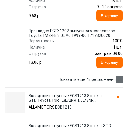
Наличие
19 шт.
9 - 12 августа
Отгрузка
9.68 p.
В корзину
Прокладка EGEX1202 выпускного коллектора
Toyota 1MZ-FE 3.0L V6 1999-06 1717320020
100%
Вероятность
Наличие
1 шт.
завтра в 09:00
Отгрузка
13.06 p.
В корзину
Показать еще 4 предложения
Вкладыши шатунные ECB1213 8 шт к-т
STD Toyota 1NR 1,3L/2NR 1,5L/3NR
1,2L/4NR 1,3L/5NR/5L/6NR ALL4MOTORS
ALL4MOTORS
ECB1213
Вкладыши шатунные ECB1213 8 шт к-т STD