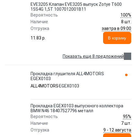
EVE3205 Клапан EVE3205 выпуск Zotye T600
15S4G 1,5T 1007012001B11
100%
Вероятность
Наличие
8 шт.
завтра в 09:00
Отгрузка
11.83 p.
В корзину
Показать еще 8 предложений
Прокладка глушителя ALL4MOTORS
EGEX0103
ALL4MOTORS
EGEX0103
Прокладка EGEX0103 выпускного коллектора
BMW N46 18407527796 металл
95%
Вероятность
Наличие
7 шт.
9 - 12 августа
Отгрузка