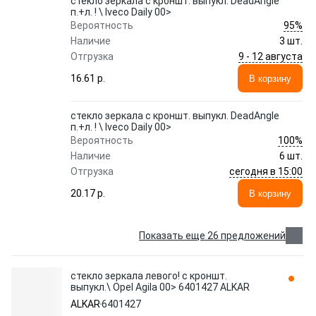
стекло зеркала с кроншт. выпукл. DeadAngle
п.+л. ! \ Iveco Daily 00>
95%
Вероятность
Наличие
3 шт.
9 - 12 августа
Отгрузка
16.61 p.
В корзину
стекло зеркала с кроншт. выпукл. DeadAngle
п.+л. ! \ Iveco Daily 00>
100%
Вероятность
Наличие
6 шт.
сегодня в 15:00
Отгрузка
20.17 p.
В корзину
Показать еще 26 предложений
стекло зеркала левого! с кроншт.
выпукл.\ Opel Agila 00> 6401427 ALKAR
ALKAR
6401427