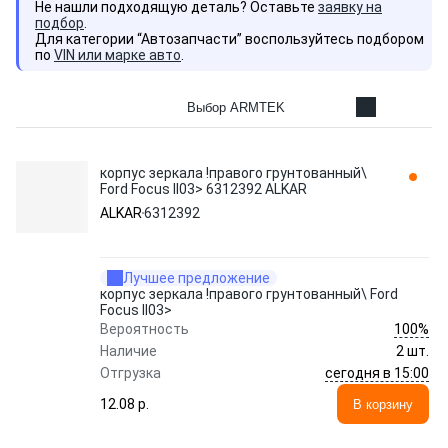
Не нашли подходящую деталь? Оставьте
заявку на
подбор
.
Для категории “Автозапчасти” воспользуйтесь подбором
по
VIN или марке авто
.
Выбор ARMTEK
корпус зеркала !правого грунтованный\
Ford Focus II03> 6312392 ALKAR
ALKAR
6312392
Лучшее предложение
корпус зеркала !правого грунтованный\ Ford
Focus II03>
100%
Вероятность
Наличие
2 шт.
сегодня в 15:00
Отгрузка
12.08 p.
В корзину