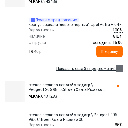
ALKAR
6343438
Лучшее предложение
корпус зеркала !левого черный\ Opel Astra H 04>
100%
Вероятность
Наличие
8 шт.
сегодня в 15:00
Отгрузка
19.40 p.
В корзину
Показать еще 85 предложений
стекло зеркала левого! с подогр.\
Peugeot 206 98>, Citroen Xsara Picasso
00> 6431283 ALKAR
ALKAR
6431283
стекло зеркала левого! с подогр.\ Peugeot 206
98>, Citroen Xsara Picasso 00>
85%
Вероятность