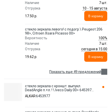
Наличие
7 шт.
10 - 15 августа
Отгрузка
17.50 p.
В корзину
стекло зеркала левого! с подогр.\ Peugeot 206
98>, Citroen Xsara Picasso 00>
100%
Вероятность
Наличие
7 шт.
сегодня в 15:00
Отгрузка
19.62 p.
В корзину
Показать еще 49 предложений
стекло зеркала с кроншт. выпукл.
DeadAngle п.+л. ! \ Iveco Daily 00> 6453977
ALKAR
ALKAR
6453977