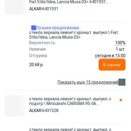
Fiat Stilo/Idea, Lancia Musa 03> 6401931
ALKAR
ALKAR
6401931
Лучшее предложение
стекло зеркала левое! с кроншт. выпукл.\ Fiat
Stilo/Idea, Lancia Musa 03>
100%
Вероятность
Наличие
1 шт.
сегодня в 15:00
Отгрузка
20.68 p.
В корзину
Показать еще 15 предложений
стекло зеркала левое! с кроншт. выпукл. с
подогр.\ Mitsubishi CARISMA 95-06
6431528 ALKAR
ALKAR
6431528
стекло зеркала левое! с кроншт. выпукл. с