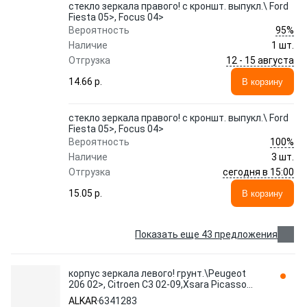
стекло зеркала правого! с кроншт. выпукл.\ Ford
Fiesta 05>, Focus 04>
95%
Вероятность
Наличие
1 шт.
12 - 15 августа
Отгрузка
14.66 p.
В корзину
стекло зеркала правого! с кроншт. выпукл.\ Ford
Fiesta 05>, Focus 04>
100%
Вероятность
Наличие
3 шт.
сегодня в 15:00
Отгрузка
15.05 p.
В корзину
Показать еще 43 предложения
корпус зеркала левого! грунт.\Peugeot
206 02>, Citroen C3 02-09,Xsara Picasso
99> 6341283 ALKAR
ALKAR
6341283