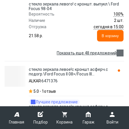
стекло зеркала левого! с кроншт. выпукл.\ Ford
Focus 98-04
100%
Вероятность
Наличие
2 шт.
сегодня в 15:00
Отгрузка
21.58 p.
В корзину
Показать еще 48 предложений
стекло зеркала левое!с кроншт.асферч.с
подогр.\Ford Focus II 08>/Focus III
11>/Mondeo IV 07> 6471376 ALKAR
ALKAR
6471376
5.0
1
отзыв
Лучшее предложение
стекло зеркала левое!с кроншт.асферч.с
подогр.\Ford Focus II 08>/Focus III 11>/Mondeo IV
07>
100%
Вероятность
Главная
Подбор
Корзина
Гараж
Войти
Наличие
18 шт.